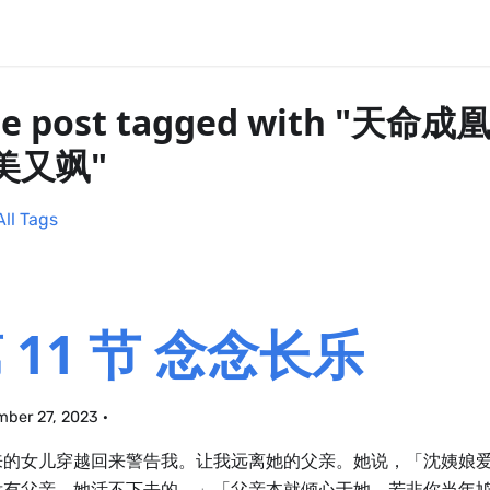
e post tagged with "天
美又飒"
All Tags
 11 节 念念长乐
ber 27, 2023
·
来的女儿穿越回来警告我。让我远离她的父亲。她说，「沈姨娘
没有父亲，她活不下去的。」「父亲本就倾心于她，若非你当年