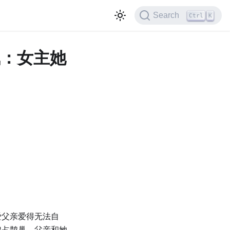
Search
Ctrl
K
命成凰：女主她
爱父亲爱得无法自
鸠占鹊巢，父亲和她