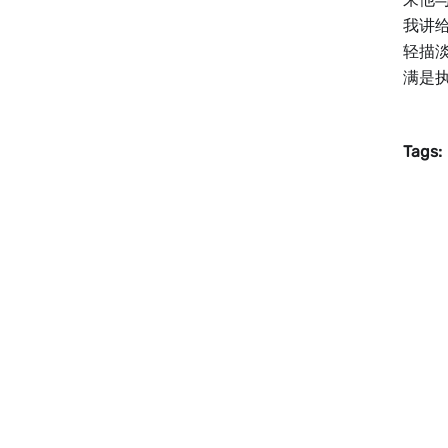
我讲
轻描
满是执
Tags: