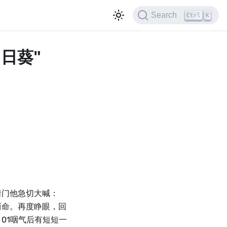
Search
Ctrl
K
的向日葵"
着门他急切大喊：
两命。再度睁眼，回
01咽气后有短短一