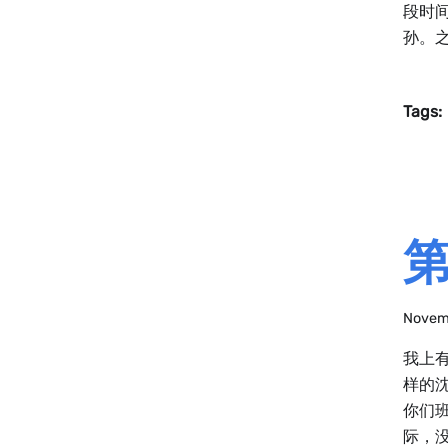
段时
孙。之
Tags:
第
Novem
我上
样的沈
你们
际，没