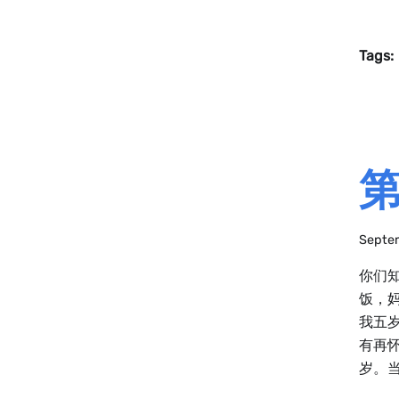
Tags:
第
Septe
你们
饭，
我五
有再
岁。当