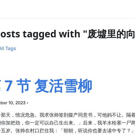
posts tagged with "废墟里
All Tags
 7 节 复活雪柳
ber 10, 2023
·
子那天，情况危急。我求张帅签剖腹产同意书，可他妈不让。隔
朝你加把劲，你一定可以自己生出来。」后来，我羊水栓塞一尸
十五岁。张帅在村口拦住我：「朝朝，听说你也要去读中专了？」