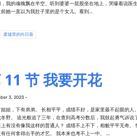
间，我的魂魄飘在半空。听到婆婆一屁股坐在地上，哭嚎着说医
前她一直以为我肚子里的是个女儿。看到...
废墟里的向日葵
 11 节 我要开花
ber 3, 2023
·
有姐姐，下有弟弟。 长相平平，成绩不好，是家里最不起眼的人
冬野。 追光般追了三年，在查到高考分数后，我鼓起勇气诉说了爱
班上有没有像我这样的普通人？ 成绩不上不下，相貌平平无奇。 
有任何拿得出手的才艺。 我本来也考不上一中。 ...