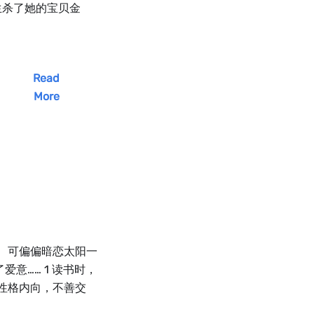
生杀了她的宝贝金
Read
More
。 可偏偏暗恋太阳一
意…… 1 读书时，
性格内向，不善交