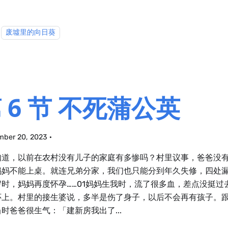
废墟里的向日葵
 6 节 不死蒲公英
mber 20, 2023
·
知道，以前在农村没有儿子的家庭有多惨吗？村里议事，爸爸没
妈妈不能上桌。就连兄弟分家，我们也只能分到年久失修，四处
岁时，妈妈再度怀孕……01妈妈生我时，流了很多血，差点没挺过
怀上。村里的接生婆说，多半是伤了身子，以后不会再有孩子。
时爸爸很生气：「建新房我出了...