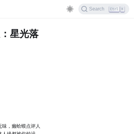
Search
Ctrl
K
绘盛夏：星光落
无味，癞蛤蟆点评人
路人缘都被你炒没