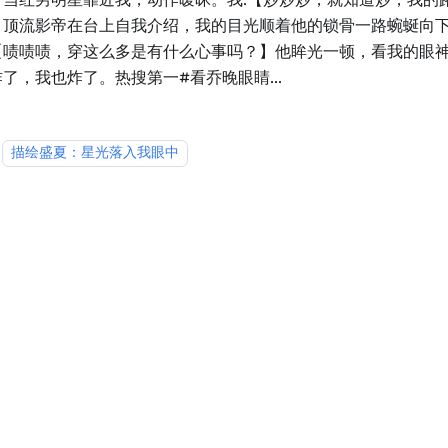
】顶流影帝在台上自我介绍，我的目光顺着他的锁骨一路蜿蜒向
【啧啧啧，穿这么多是有什么心事吗？】他眸光一顿，看我的眼
了，我也炸了。热搜第一#看乔晚眼睛...
描绘盛夏：星光落入我眼中