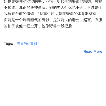
姐抢先握住小混混的手，不惜一切代价地要跟他结婚。可她
不知道。真正的股神是我。她的男人什么也不会，不过是个
我放在台前的傀儡。1我重生时，是在昏暗的体育器材室。
面前是一个喘着粗气的身影。是我前世的老公，赵宣。衣服
的扣子被他一把扯开，他像野兽一般把脸...
Tags:
春日与你离别
Read More