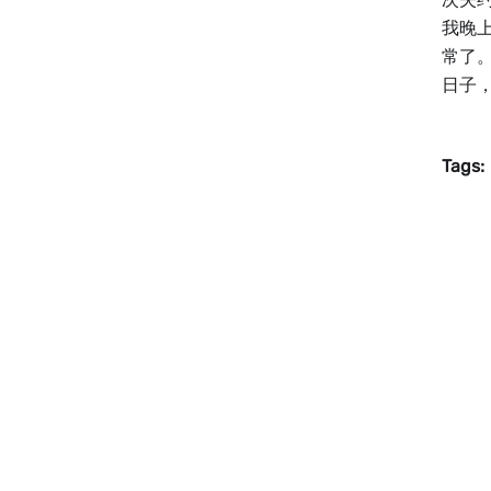
我晚
常了
日子，
Tags: