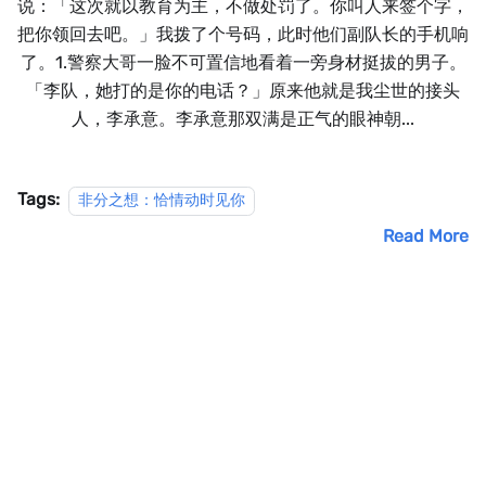
说：「这次就以教育为主，不做处罚了。你叫人来签个字，
把你领回去吧。」我拨了个号码，此时他们副队长的手机响
了。1.警察大哥一脸不可置信地看着一旁身材挺拔的男子。
「李队，她打的是你的电话？」原来他就是我尘世的接头
人，李承意。李承意那双满是正气的眼神朝...
Tags:
非分之想：恰情动时见你
Read More