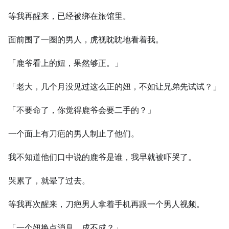
等我再醒来，已经被绑在旅馆里。
面前围了一圈的男人，虎视眈眈地看着我。
「鹿爷看上的妞，果然够正。」
「老大，几个月没见过这么正的妞，不如让兄弟先试试？」
「不要命了，你觉得鹿爷会要二手的？」
一个面上有刀疤的男人制止了他们。
我不知道他们口中说的鹿爷是谁，我早就被吓哭了。
哭累了，就晕了过去。
等我再次醒来，刀疤男人拿着手机再跟一个男人视频。
「一个妞换点消息，成不成？」