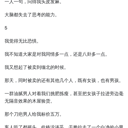
一人一句，问得我头皮发麻。
大脑都失去了思考的能力。
5
我觉得无比恐惧。
我不知道大家是对我同情多一点，还是八卦多一点。
我又想起了被卖到缅北的时候。
那天，同时被卖的还有其他几个人，既有女孩，也有男孩。
一群油腻男人对着我们挑肥拣瘦，甚至把女孩子拉进旁边毫
无隔音效果的木屋验货。
那个刀疤男人给我标价五万。
客人听了都摇头，价格没谈妥，干脆拉走了一个白净的小男