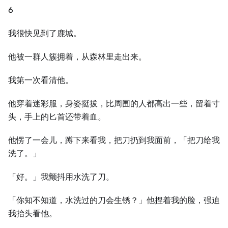
6
我很快见到了鹿城。
他被一群人簇拥着，从森林里走出来。
我第一次看清他。
他穿着迷彩服，身姿挺拔，比周围的人都高出一些，留着寸
头，手上的匕首还带着血。
他愣了一会儿，蹲下来看我，把刀扔到我面前，「把刀给我
洗了。」
「好。」我颤抖用水洗了刀。
「你知不知道，水洗过的刀会生锈？」他捏着我的脸，强迫
我抬头看他。