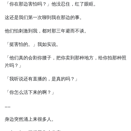
「你在那边害怕吗？」他没忍住，红了眼眶。
这还是我们第一次聊到我在那边的事。
他们怕刺激到我，都对那三年避而不谈。
「挺害怕的。」我如实说。
「他们真的会割你腰子，把你卖到那种地方，给你拍那种照
片吗？」
「我听说还有直播的，是真的吗？」
「你怎么活下来的啊？」
……
身边突然涌上来很多人。