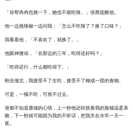
「你帮冉冉也挑一下，她也不能吃辣。」张茜提醒他。
他一边挑辣椒一边问我：「怎么不吃辣了？换了口味？」
我看着他，「不喜欢了，就换了。」
他眼神微动，「在那边的三年，吃得还好吗？」
「吃得还行，什么都吃得下。」
刚去缅北，我接受不了生吃，接受不了糊成一团的食物。
可是，一顿不吃，可熬不过去。
谁都不知道鹿城的心情，上一秒他还轻抚着我的脸颊温柔亲
吻，下一秒就可能因为我的不听话，把我关在水牢一天一
夜。