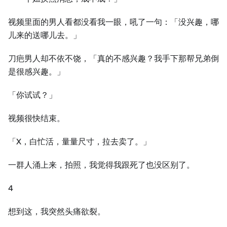
视频里面的男人看都没看我一眼，吼了一句：「没兴趣，哪
儿来的送哪儿去。」
刀疤男人却不依不饶，「真的不感兴趣？我手下那帮兄弟倒
是很感兴趣。」
「你试试？」
视频很快结束。
「X，白忙活，量量尺寸，拉去卖了。」
一群人涌上来，拍照，我觉得我跟死了也没区别了。
4
想到这，我突然头痛欲裂。