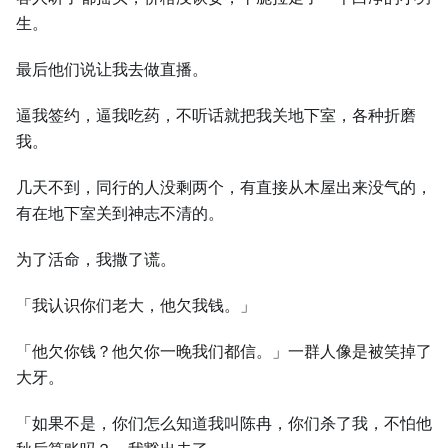
生。
最后他们说让我去做直播。
逼我签约，逼我吃药，不听话就把我关地下室，各种折磨
我。
几天不到，同行的人没剩两个，有直接从木屋出来没气的，
有在地下室关到神志不清的。
为了活命，我撒了谎。
「我认识你们老大，他欠我钱。」
「他欠你钱？他欠你一晚我们都信。」一群人像是被笑掉了
大牙。
「如果不是，你们怎么知道我叫陈冉，你们杀了我，不怕他