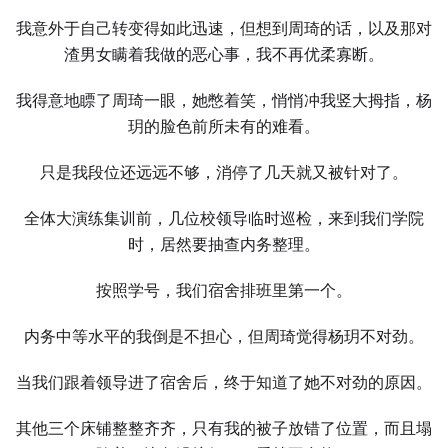
我意外于自己转变得如此迅速，但想到周琦的话，以及那对
渣男女瞒着我做的恶心事，我不再优柔寡断。
我得意地瞟了周琦一眼，她憋着笑，悄悄冲我竖大拇指，杨
玥的脸色前所未有的难看。
只是我段位还远远不够，消停了几天就又被针对了。
全体大演练集训前，几位校领导临时巡检，来到我们学院
时，居然要抽查内务整理。
按照学号，我们宿舍排班里第一个。
内务中等水平的我倒是不担心，但周琦觉得杨玥不对劲。
当我们跟着领导进了宿舍后，终于知道了她不对劲的原因。
其他三个床铺整整齐齐，只有我的被子放错了位置，而且塌