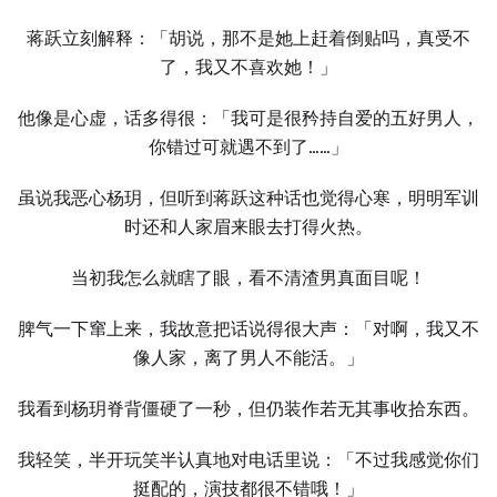
蒋跃立刻解释：「胡说，那不是她上赶着倒贴吗，真受不
了，我又不喜欢她！」
他像是心虚，话多得很：「我可是很矜持自爱的五好男人，
你错过可就遇不到了……」
虽说我恶心杨玥，但听到蒋跃这种话也觉得心寒，明明军训
时还和人家眉来眼去打得火热。
当初我怎么就瞎了眼，看不清渣男真面目呢！
脾气一下窜上来，我故意把话说得很大声：「对啊，我又不
像人家，离了男人不能活。」
我看到杨玥脊背僵硬了一秒，但仍装作若无其事收拾东西。
我轻笑，半开玩笑半认真地对电话里说：「不过我感觉你们
挺配的，演技都很不错哦！」