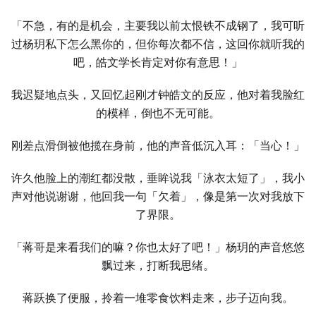
「不急，有的是机会，主要我以前太恨铁不成钢了，我可听
过杨玥私下怎么黑你的，但你每次都不信，这回你就听我的
吧，皓文学长肯定对你有意思！」
我迟疑地点头，又回忆起刚才钟皓文的反应，他对着我脸红
的模样，倒也不无可能。
刚差点滑倒被他揽在身前，他的声音低沉入耳：「当心！」
许久他脸上的潮红都没散，垂眸说我「泳衣太短了」，我小
声对他说谢谢，他回我一句「欠着」，像是第一次对我放下
了界限。
「蒋哥是来看我们的嘛？你也太好了吧！」杨玥的声音悠悠
飘过来，打断我思绪。
蒋跃换了便服，拎着一堆零食饮料走来，步子迈向我。