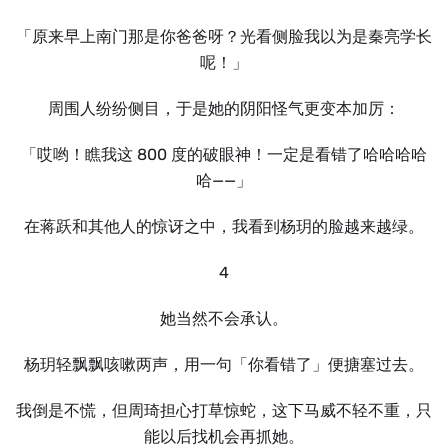
「原来早上南门那是你爸爸呀？光看侧脸我以为是秦亮学长
呢！」
周围人纷纷侧目，于是她的阴阳怪气更变本加厉：
「哎哟！瞧我这 800 度的破眼神！一定是看错了哈哈哈哈
哈——」
在蒋跃和其他人的惊讶之中，我看到杨玥的脸越来越绿。
4
她当然不会承认。
杨玥轻飘飘咳嗽两声，用一句「你看错了」便搪塞过去。
我倒是不慌，但周琦担心打草惊蛇，这下马威不轻不重，只
能以后找机会再抓她。