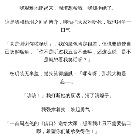
我艰难地爬起来，周琦想帮我，我却拒绝了。
这是我和杨玥之间的博弈，哪怕把大家难听死，我也得争一
口气。
「真是谢谢你啦杨玥」，我的脸色肯定很差，但也要迫使自
己扬起嘴角，「你不是听过我五音不全嘛，还这么说，是不
是就想看我笑话呀？」
杨玥装无辜脸，摇头笑得腼腆：「哪有呀，那我大概是
忘……」
「咳咳！」我打断她的废话，清了清嗓子。
我强撑着笑，鼓起勇气：
「一首周杰伦的《借口》送给大家，想看我出丑不需要借口
哦，希望你们能承受得住！」