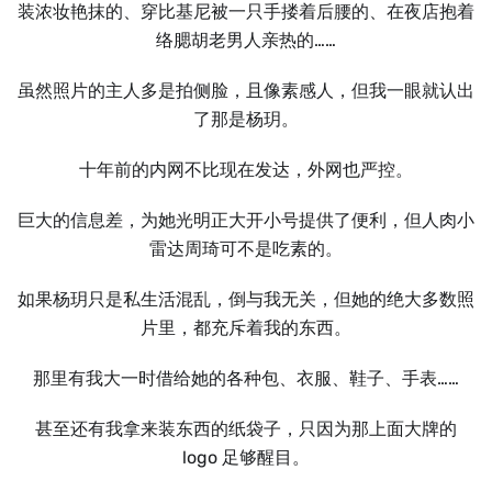
装浓妆艳抹的、穿比基尼被一只手搂着后腰的、在夜店抱着
络腮胡老男人亲热的……
虽然照片的主人多是拍侧脸，且像素感人，但我一眼就认出
了那是杨玥。
十年前的内网不比现在发达，外网也严控。
巨大的信息差，为她光明正大开小号提供了便利，但人肉小
雷达周琦可不是吃素的。
如果杨玥只是私生活混乱，倒与我无关，但她的绝大多数照
片里，都充斥着我的东西。
那里有我大一时借给她的各种包、衣服、鞋子、手表……
甚至还有我拿来装东西的纸袋子，只因为那上面大牌的
logo 足够醒目。