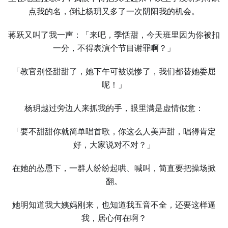
点我的名，倒让杨玥又多了一次阴阳我的机会。
蒋跃又叫了我一声：「来吧，季恬甜，今天班里因为你被扣
一分，不得表演个节目谢罪啊？」
「教官别怪甜甜了，她下午可被说惨了，我们都替她委屈
呢！」
杨玥越过旁边人来抓我的手，眼里满是虚情假意：
「要不甜甜你就简单唱首歌，你这么人美声甜，唱得肯定
好，大家说对不对？」
在她的怂恿下，一群人纷纷起哄、喊叫，简直要把操场掀
翻。
她明知道我大姨妈刚来，也知道我五音不全，还要这样逼
我，居心何在啊？