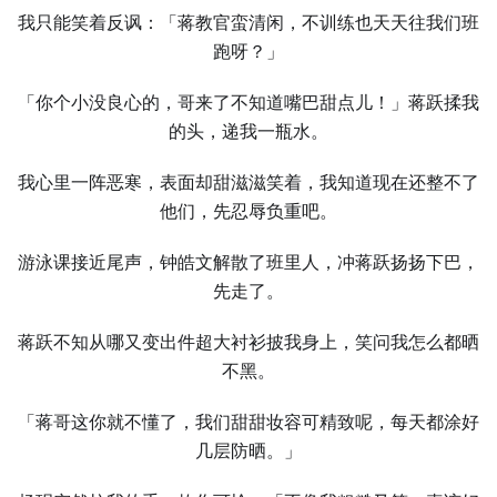
我只能笑着反讽：「蒋教官蛮清闲，不训练也天天往我们班
跑呀？」
「你个小没良心的，哥来了不知道嘴巴甜点儿！」蒋跃揉我
的头，递我一瓶水。
我心里一阵恶寒，表面却甜滋滋笑着，我知道现在还整不了
他们，先忍辱负重吧。
游泳课接近尾声，钟皓文解散了班里人，冲蒋跃扬扬下巴，
先走了。
蒋跃不知从哪又变出件超大衬衫披我身上，笑问我怎么都晒
不黑。
「蒋哥这你就不懂了，我们甜甜妆容可精致呢，每天都涂好
几层防晒。」