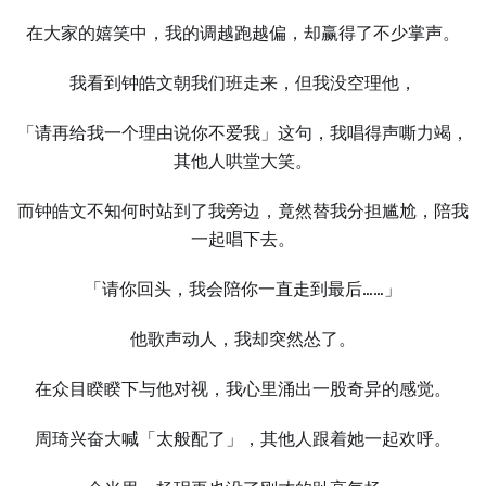
在大家的嬉笑中，我的调越跑越偏，却赢得了不少掌声。
我看到钟皓文朝我们班走来，但我没空理他，
「请再给我一个理由说你不爱我」这句，我唱得声嘶力竭，
其他人哄堂大笑。
而钟皓文不知何时站到了我旁边，竟然替我分担尴尬，陪我
一起唱下去。
「请你回头，我会陪你一直走到最后……」
他歌声动人，我却突然怂了。
在众目睽睽下与他对视，我心里涌出一股奇异的感觉。
周琦兴奋大喊「太般配了」，其他人跟着她一起欢呼。