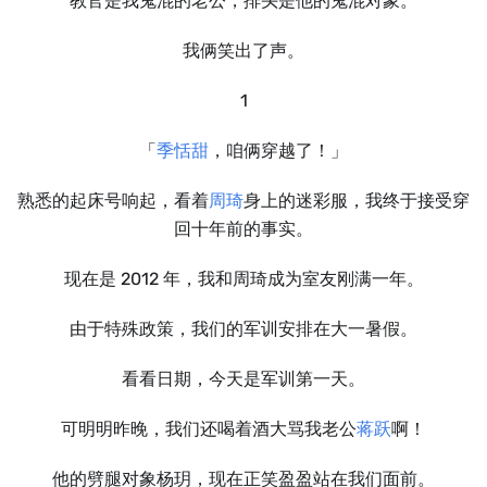
教官是我鬼混的老公，排头是他的鬼混对象。
我俩笑出了声。
1
「
季恬甜
，咱俩穿越了！」
熟悉的起床号响起，看着
周琦
身上的迷彩服，我终于接受穿
回十年前的事实。
现在是 2012 年，我和周琦成为室友刚满一年。
由于特殊政策，我们的军训安排在大一暑假。
看看日期，今天是军训第一天。
可明明昨晚，我们还喝着酒大骂我老公
蒋跃
啊！
他的劈腿对象杨玥，现在正笑盈盈站在我们面前。