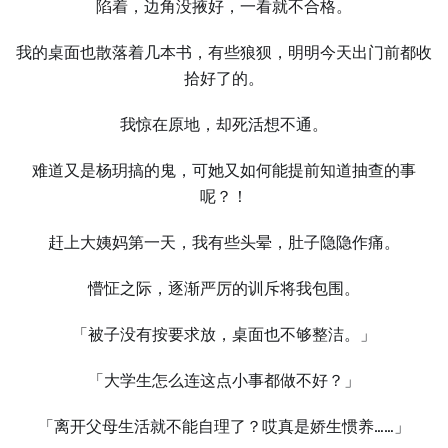
陷着，边角没掖好，一看就不合格。
我的桌面也散落着几本书，有些狼狈，明明今天出门前都收
拾好了的。
我惊在原地，却死活想不通。
难道又是杨玥搞的鬼，可她又如何能提前知道抽查的事
呢？！
赶上大姨妈第一天，我有些头晕，肚子隐隐作痛。
懵怔之际，逐渐严厉的训斥将我包围。
「被子没有按要求放，桌面也不够整洁。」
「大学生怎么连这点小事都做不好？」
「离开父母生活就不能自理了？哎真是娇生惯养……」