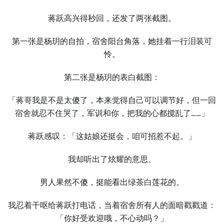
蒋跃高兴得秒回，还发了两张截图。
第一张是杨玥的自拍，宿舍阳台角落，她挂着一行泪装可
怜。
第二张是杨玥的表白截图：
「蒋哥我是不是太傻了，本来觉得自己可以调节好，但一回
宿舍就忍不住哭了，军训和你，把我的心都搅乱了……」
蒋跃感叹：「这姑娘还挺会，咱可招惹不起。」
我却听出了炫耀的意思。
男人果然不傻，挺能看出绿茶白莲花的。
我忍着干呕给蒋跃打电话，当着宿舍所有人的面暗戳戳道：
「你好受欢迎哦，不心动吗？」