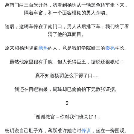
离南门两三百米开外，我看到杨玥从一辆黑色轿车走下来，
隔着车窗，和一个面容模糊的男人亲吻。
随后，这辆车停在了南门口，男人从后排下车，我们终于看
清了他的真面目。
原来和杨玥隔窗
亲热
的人，竟是我们学院研三的
秦亮
学长。
虽然他家里很有手腕，但人长得巨丑，据说还很猥琐！
真不知道杨玥怎么下得了口……
我还在目瞪狗呆，周琦却已偷偷拍下无数张证据。
3
「谢谢教官～你对我们班真好！」
杨玥说自己肚子疼，蒋跃准许她临时
停训
，坐在一旁围观。