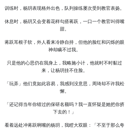
训练时，杨玥表现格外出色，队列操练屡次受到教官表扬。
休息时，杨玥又会变着花样勾搭蒋跃，一口一个教官叫得嘴
甜。
蒋跃耳根子软，外人看来冷静自持，但他的脸红和闪烁的眼
神却瞒不过我。
只是他的心思仍在我身上，我略施小计，他就时不时黏过
来，让杨玥挂不住脸。
「玩弄」他们竟如此容易，我感到没意思，周琦却不许我松
懈。
「还记得当年你错过的保研名额吗？我一直怀疑是她把你挤
下去的！」
看着远处冲蒋跃咧嘴的杨玥，我瞪大双眼：「不至于那么夸