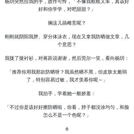
杨玥突然拉我的手，故作可怜，「不像我粗糙又笨，真该好
好和你学学，对吧甜甜？」
搁这儿搞雌竞呢？
刚刚就阴阳我胖、穿分体泳衣，现在又拿我防晒做文章，几
个意思？
我拢了拢衬衫，对蒋跃说谢谢，然后莞尔一笑，看向杨玥：
「推荐你用我那款防晒呀？我虽然晒不黑，但皮肤太脆弱
了，特别容易过敏，我才羡慕你呢～」
我抬手，学着她一般娇羞：
「不过你是该好好擦防晒啦，你看，脖子都没涂均匀，和脸
怎么不是一个色呢？」
6