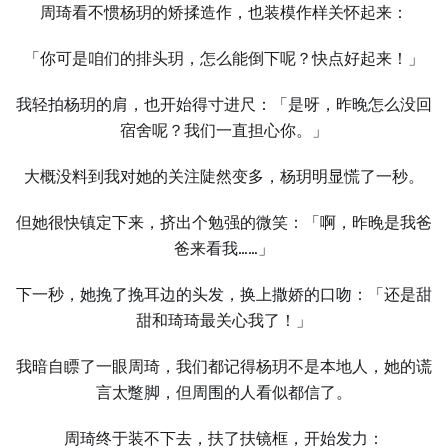
周琦看不惯杨玥的矫揉造作，也装模作样关怀起来：
「你可是咱们的排头玥，怎么能倒下呢？快点好起来！」
我轻拍杨玥的肩，也开始得寸进尺：「是呀，昨晚怎么没回
宿舍呢？我们一直担心你。」
大概没料到我对她的关注陡然变多，杨玥明显慌了一秒。
但她很快镇定下来，挤出个勉强的微笑：「啊，昨晚是我爸
爸来看我……」
下一秒，她挽了挽耳边的头发，换上撒娇的口吻：「还是甜
甜和琦琦最关心我了！」
我暗自瞟了一眼周琦，我们都记得杨玥不是本地人，她的谎
言太蹩脚，但周围的人看似都信了。
周琦终于装不下去，扶了扶镜框，开始发力：