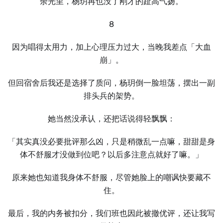
余光里，杨玥再也没了刚才的趾高气扬。
8
因为唱得太用力，加上心理压力过大，当晚我差点「大血
崩」。
但回宿舍后我还是选择了质问，杨玥倒一脸坦荡，摆出一副
排头兵的架势。
她当然没承认，还把话说得轻飘飘：
「其实真没必要批评那么凶，只是稍微乱一点嘛，甜甜是身
体不舒服才没做到位吧？以后多注意点就好了嘛。」
原来她也知道我身体不舒服，尽管她脸上的嘲讽快要藏不
住。
最后，我的内务被扣分，我们班也因此被撤优评，还让我写