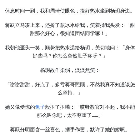
休息时间一到，我和周琦使眼色，接好热水坐到杨玥身边。
蒋跃立马凑上来，还拎了瓶冰水给我，笑着揉我头发：「甜
甜那么好心，很知道团结同学嘛！」
我朝他歪头一笑，顺势把热水递给杨玥，关切地问：「身体
好些吗？你怎么突然肚子疼呀？」
杨玥故作柔弱，淡淡然笑：
「谢谢甜甜，好点了，多亏蒋哥照顾，不然我真不知道该怎
么坚持。」
她又像受惊的
兔子
般捂了捂嘴：「哎呀教官对不起，我不能
那么叫你吧，太不尊重了……」
蒋跃分明面含一丝喜色，摆手作罢，默许了她的娇嗔。