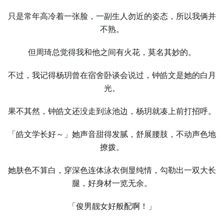
只是常年高冷着一张脸，一副生人勿近的姿态，所以我俩并
不熟。
但周琦总觉得我和他之间有火花，莫名其妙的。
不过，我记得杨玥曾在宿舍卧谈会说过，钟皓文是她的白月
光。
果不其然，钟皓文还没走到泳池边，杨玥就凑上前打招呼。
「皓文学长好～」她声音甜得发腻，舒展腰肢，不动声色地
撩拨。
她肤色不算白，穿深色连体泳衣倒显纯情，勾勒出一双大长
腿，好身材一览无余。
「俊男靓女好般配啊！」