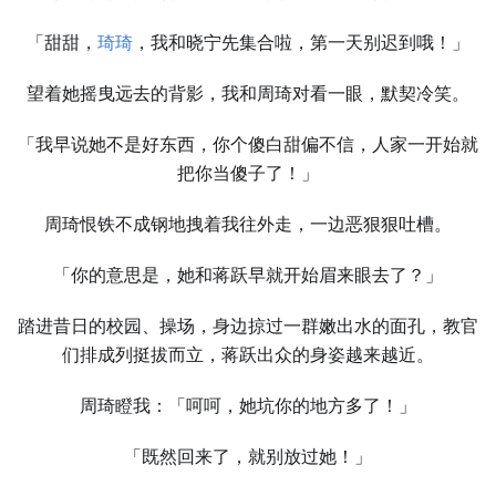
「甜甜，
琦琦
，我和晓宁先集合啦，第一天别迟到哦！」
望着她摇曳远去的背影，我和周琦对看一眼，默契冷笑。
「我早说她不是好东西，你个傻白甜偏不信，人家一开始就
把你当傻子了！」
周琦恨铁不成钢地拽着我往外走，一边恶狠狠吐槽。
「你的意思是，她和蒋跃早就开始眉来眼去了？」
踏进昔日的校园、操场，身边掠过一群嫩出水的面孔，教官
们排成列挺拔而立，蒋跃出众的身姿越来越近。
周琦瞪我：「呵呵，她坑你的地方多了！」
「既然回来了，就别放过她！」