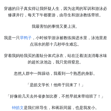
穿越的日子真实得让我怀疑人生，因为这周的军训和游泳必
修课并行，每天下午都要游，由导生和游泳教练带班。
我最害怕的事情又要上演。
我是一只
旱鸭子
，小时候学游泳被教练揣进水里，泳池里差
点溺水的那十几秒毕生难忘。
穿着我妈给我买的羞耻分体式泳衣，站在泛着淡淡消毒水味
的超长泳池边，我只觉得窒息。
忽然人群中一阵躁动，我看到一个熟悉的身影。
「是皓文学长！他终于回来了！」
「好像前几天去外省参加比赛，不然早就来带咱班了！」
钟皓文
是我们班导生，和蒋跃同届，也是我发小。