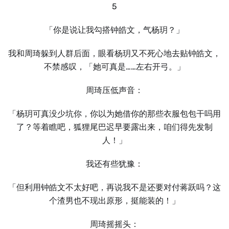
5
「你是说让我勾搭钟皓文，气杨玥？」
我和周琦躲到人群后面，眼看杨玥又不死心地去贴钟皓文，
不禁感叹，「她可真是……左右开弓。」
周琦压低声音：
「杨玥可真没少坑你，你以为她借你的那些衣服包包干吗用
了？等着瞧吧，狐狸尾巴迟早要露出来，咱们得先发制
人！」
我还有些犹豫：
「但利用钟皓文不太好吧，再说我不是还要对付蒋跃吗？这
个渣男也不现出原形，挺能装的！」
周琦摇摇头：