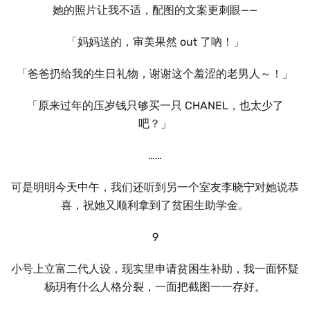
她的照片让我不适，配图的文案更刺眼——
「妈妈送的，审美果然 out 了吶！」
「爸爸扔给我的生日礼物，谢谢这个羞涩的老男人～！」
「原来过年的压岁钱只够买一只 CHANEL，也太少了
吧？」
……
可是明明今天中午，我们还听到另一个室友李晓宁对她说恭
喜，祝她又顺利拿到了贫困生助学金。
9
小号上立富二代人设，现实里申请贫困生补助，我一面怀疑
杨玥有什么人格分裂，一面把截图一一存好。