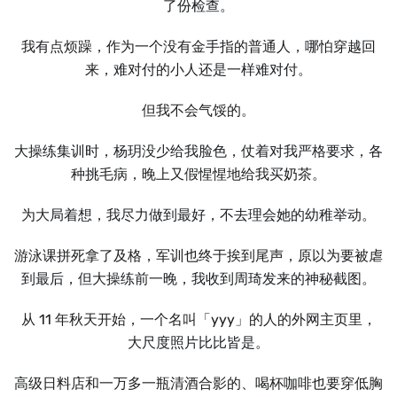
了份检查。
我有点烦躁，作为一个没有金手指的普通人，哪怕穿越回
来，难对付的小人还是一样难对付。
但我不会气馁的。
大操练集训时，杨玥没少给我脸色，仗着对我严格要求，各
种挑毛病，晚上又假惺惺地给我买奶茶。
为大局着想，我尽力做到最好，不去理会她的幼稚举动。
游泳课拼死拿了及格，军训也终于挨到尾声，原以为要被虐
到最后，但大操练前一晚，我收到周琦发来的神秘截图。
从 11 年秋天开始，一个名叫「yyy」的人的外网主页里，
大尺度照片比比皆是。
高级日料店和一万多一瓶清酒合影的、喝杯咖啡也要穿低胸