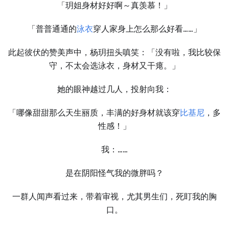
「玥姐身材好好啊～真羡慕！」
「普普通通的
泳衣
穿人家身上怎么那么好看……」
此起彼伏的赞美声中，杨玥扭头嗔笑：「没有啦，我比较保
守，不太会选泳衣，身材又干瘪。」
她的眼神越过几人，投射向我：
「哪像甜甜那么天生丽质，丰满的好身材就该穿
比基尼
，多
性感！」
我：……
是在阴阳怪气我的微胖吗？
一群人闻声看过来，带着审视，尤其男生们，死盯我的胸
口。