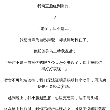
我简直脸红到爆炸。
7
「老师，我不是……」
我想出声为自己辩驳，却被周琦拽住了。
蒋跃倒是马上替我说话：
「平时不是一向挺优秀吗？今天怎么失误了，晚上拉歌你可
得好好表现！」
宿舍不可能装监控，我们无法证明是杨玥搞小动作，周琦劝
我先不要轻举妄动。
越到晚上，我小腹越坠胀，心里更憋闷，理不清头绪。
坐在地上拉歌时，我恨不得把头埋起来，以至于没听到蒋跃