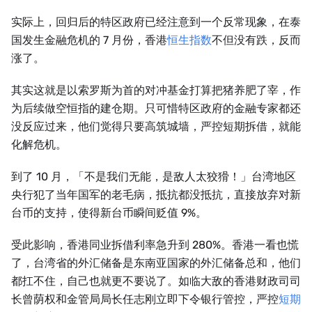
实际上，回归后的特区政府已经注意到一个反常现象，在泰
国发生金融危机的 7 月份，香港
恒生指数
不但没有跌，反而
涨了。
其实这就是以索罗斯为首的对冲基金打算把猪养肥了宰，作
为后续做空恒指的建仓期。只可惜特区政府的金融专家都还
没反应过来，他们觉得只要高筑城墙，严控短期拆借，就能
化解危机。
到了 10 月，「不是我们无能，是敌人太狡猾！」台湾地区
央行犯了当年国军的老毛病，抵抗都没抵抗，直接放弃对新
台币的支持，使得新台币瞬间贬值 9%。
受此影响，香港同业拆借利率急升到 280%。香港一看也慌
了，台湾省的外汇储备是东南亚国家的外汇储备总和，他们
都扛不住，自己也就更不要说了。如临大敌的香港财政司司
长曾荫权和金管局局长任志刚立即下令银行管控，严控
短期