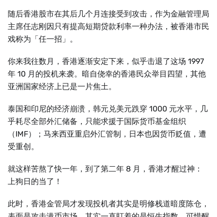
随后香港股市在其后几个月连接受到攻击，作为金融管理局
主席任志刚因只有提高短期贷款利率一种办法，被香港市民
戏称为「任一招」。
你来我往数月，香港逐渐安定下来，似乎击退了这场 1997
年 10 月的投机来袭。暗自侥幸的香港民众举目四望，其他
亚洲国家经济上已是一片焦土。
泰国和印尼的经济崩溃，韩元兑美元跌穿 1000 元水平，几
乎耗尽全部外汇储备，只能求援于国际货币基金组织
（IMF）；马来西亚重启外汇管制，日本也因货币贬值，遭
受重创。
就这样苦熬了快一年，到了第二年 8 月，香港才醒过神：
上狗日的当了！
此时，香港金管局才发现投机者其实是明修栈道暗度陈仓，
表面是攻击港币市场，其实一直盯着的是恒生指数。可惜醒