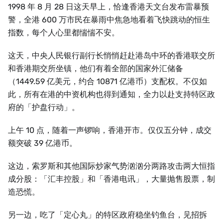
1998 年 8 月 28 日这天早上，恰逢香港天文台发布雷暴预
警，全港 600 万市民在暴雨中焦急地看着飞快跳动的恒生
指数，每个人心里都惴惴不安。
这天，中央人民银行副行长悄悄赶赴港岛中环的香港联交所
和香港期交所坐镇，他们有着全部的国家外汇储备
（1449.59 亿美元，约合 10871 亿港币）支配权。不仅如
此，所有在港的中资机构也得到通知，全力以赴支持特区政
府的「护盘行动」。
上午 10 点，随着一声锣响，香港开市。仅仅五分钟，成交
额突破 39 亿港币。
这边，索罗斯和其他国际炒家气势汹汹分两路攻击两大恒指
成分股：「汇丰控股」和「香港电讯」，大量抛售股票，制
造恐慌。
另一边，吃了「定心丸」的特区政府稳坐钓鱼台，见招拆