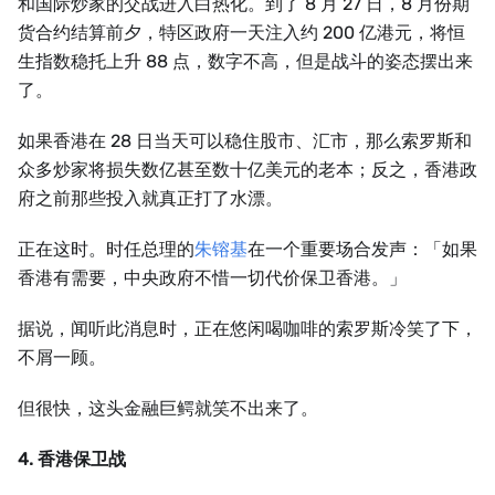
和国际炒家的交战进入白热化。到了 8 月 27 日，8 月份期
货合约结算前夕，特区政府一天注入约 200 亿港元，将恒
生指数稳托上升 88 点，数字不高，但是战斗的姿态摆出来
了。
如果香港在 28 日当天可以稳住股市、汇市，那么索罗斯和
众多炒家将损失数亿甚至数十亿美元的老本；反之，香港政
府之前那些投入就真正打了水漂。
正在这时。时任总理的
朱镕基
在一个重要场合发声：「如果
香港有需要，中央政府不惜一切代价保卫香港。」
据说，闻听此消息时，正在悠闲喝咖啡的索罗斯冷笑了下，
不屑一顾。
但很快，这头金融巨鳄就笑不出来了。
4. 香港保卫战