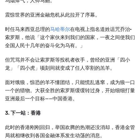
乌烟瘴气，人仰马翻。
震惊世界的亚洲金融危机从此拉开了序幕。
时任马来西亚总理的
马哈蒂尔
在电视上指名道姓诅咒乔治·
索罗斯，他说「这个家伙来到我们的国家，一夜之间使我们
全国人民十几年的奋斗化为乌有。」
但咒骂并不会让索罗斯等投机者收手，曾经的亚洲「四小
龙」「四小虎」顷刻间就变成了任人宰割的羔羊。
面对饿狼，惊恐的羊不懂团结，只能慌乱逃窜，成为狼一口
一个的猎物。大获全胜的索罗斯缓缓转过身，开始细细打量
亚洲最后一个目标——中国香港。
3. 下一站：香港
此时的香港刚刚回归，举国欢腾的热潮还没消却，香港金管
局就相继收到各国金融体系发生动荡的消息。