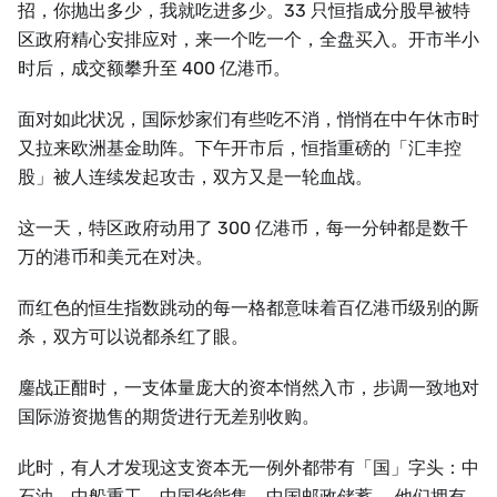
招，你抛出多少，我就吃进多少。33 只恒指成分股早被特
区政府精心安排应对，来一个吃一个，全盘买入。开市半小
时后，成交额攀升至 400 亿港币。
面对如此状况，国际炒家们有些吃不消，悄悄在中午休市时
又拉来欧洲基金助阵。下午开市后，恒指重磅的「汇丰控
股」被人连续发起攻击，双方又是一轮血战。
这一天，特区政府动用了 300 亿港币，每一分钟都是数千
万的港币和美元在对决。
而红色的恒生指数跳动的每一格都意味着百亿港币级别的厮
杀，双方可以说都杀红了眼。
鏖战正酣时，一支体量庞大的资本悄然入市，步调一致地对
国际游资抛售的期货进行无差别收购。
此时，有人才发现这支资本无一例外都带有「国」字头：中
石油、中船重工、中国华能集、中国邮政储蓄……他们拥有