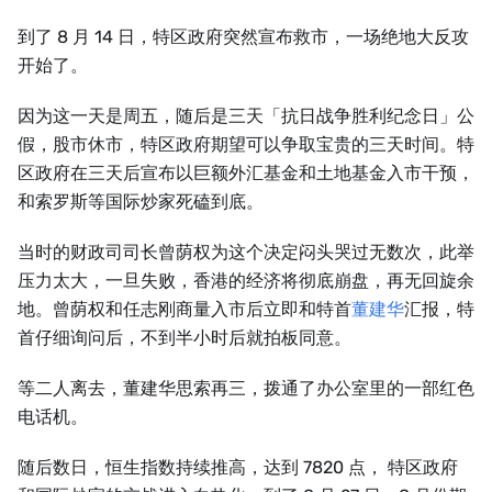
到了 8 月 14 日，特区政府突然宣布救市，一场绝地大反攻
开始了。
因为这一天是周五，随后是三天「抗日战争胜利纪念日」公
假，股市休市，特区政府期望可以争取宝贵的三天时间。特
区政府在三天后宣布以巨额外汇基金和土地基金入市干预，
和索罗斯等国际炒家死磕到底。
当时的财政司司长曾荫权为这个决定闷头哭过无数次，此举
压力太大，一旦失败，香港的经济将彻底崩盘，再无回旋余
地。曾荫权和任志刚商量入市后立即和特首
董建华
汇报，特
首仔细询问后，不到半小时后就拍板同意。
等二人离去，董建华思索再三，拨通了办公室里的一部红色
电话机。
随后数日，恒生指数持续推高，达到 7820 点， 特区政府