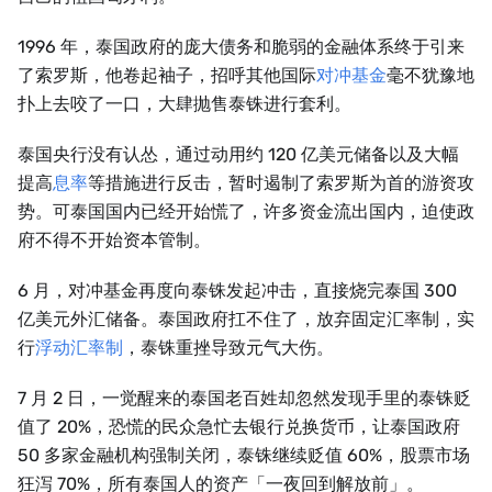
1996 年，泰国政府的庞大债务和脆弱的金融体系终于引来
了索罗斯，他卷起袖子，招呼其他国际
对冲基金
毫不犹豫地
扑上去咬了一口，大肆抛售泰铢进行套利。
泰国央行没有认怂，通过动用约 120 亿美元储备以及大幅
提高
息率
等措施进行反击，暂时遏制了索罗斯为首的游资攻
势。可泰国国内已经开始慌了，许多资金流出国内，迫使政
府不得不开始资本管制。
6 月，对冲基金再度向泰铢发起冲击，直接烧完泰国 300
亿美元外汇储备。泰国政府扛不住了，放弃固定汇率制，实
行
浮动汇率制
，泰铢重挫导致元气大伤。
7 月 2 日，一觉醒来的泰国老百姓却忽然发现手里的泰铢贬
值了 20%，恐慌的民众急忙去银行兑换货币，让泰国政府
50 多家金融机构强制关闭，泰铢继续贬值 60%，股票市场
狂泻 70%，所有泰国人的资产「一夜回到解放前」。