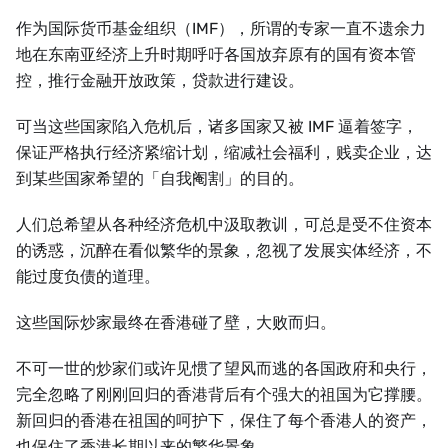
作为国际货币基金组织（IMF），所谓的专家一直不遗余力
地在东南亚经济上升时期呼吁各国放弃原有的国有资本管
控，推行金融开放政策，贷款进行建设。
可当这些国家陷入危机后，诸多国家又被 IMF 逼着签字，
保证严格执行经济紧缩计划，缩减社会福利，贱卖企业，达
到某些国家希望的「自我阉割」的目的。
人们总希望从各种经济危机中汲取教训，可总是受不住资本
的诱惑，沉醉在看似繁华的景象，忽视了发展实体经济，不
能过度负债的道理。
这些国际炒家最终在香港碰了壁，大败而归。
不可一世的炒家们或许见惯了望风而逃的各国政府和央行，
完全忽略了刚刚回归的香港背后有个强大的祖国为它撑腰。
新回归的香港在祖国的呵护下，保住了每个香港人的资产，
也保住了香港长期以来的繁华景象。