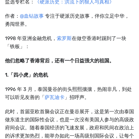
盐选专栏名：
《硬派历史：洪流下的狠人与真相》
作者：
@血钻故事
专注于硬派历史故事，伴你立足中华，
勇闯世界。
1998 年亚洲金融危机，
索罗斯
在做空香港时踢到了一块
「铁板」：
他们忽略了香港背后，还有一个日益强大的祖国。
1.「四小虎」的危机
1996 年 3 月，泰国曼谷的街头熙熙攘攘，热闹非凡，到处
可以听见友善的「
萨瓦迪卡
」招呼声。
此时，首届亚欧首脑会议正在曼谷展开，这是第一次由泰国
做东道主的国际性会议，也是一次没有美国人参与的高级政
府间会议。随着泰国经济的飞速发展，政府和民间在政治上
的诉求更加热烈，能举办如此一场高级别国际会议，让每个