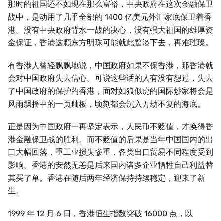
那时的祖国还不如现在那么富裕，中央政府在这次金融保卫
战中，是动用了几乎全部的 1400 亿美元外汇家底保卫着香
港。没有中央政府背水一战的决心，没有强大祖国的雄厚资
金保证，香港这颗东方明珠可能就此黯淡下去，再难璀璨。
有香港人曾轻飘飘地说，中国政府如果不保香港，那香港就
会对中国政府失去信心。可说这些话的人有没有想过，失去
了中国政府的保护的香港，面对如狼似虎的国际炒家将会是
风雨飘摇中的一页舢板，顷刻都会沉入万劫不复的海底。
正是因为中国政府一再坚定表示，人民币不贬值，才换得香
港金融保卫战的胜利。而不贬值的后果是当年中国国内的出
口大幅回落，重工业损失惨重，各类出口贸易不同程度受到
影响。香港的安然无恙是后来国内诸多企业牺牲自己利益替
其买了单。香港在随后两年经济保持持续稳定，迎来了新
生。
1999 年 12 月 6 日，香港恒生指数突破 16000 点，以