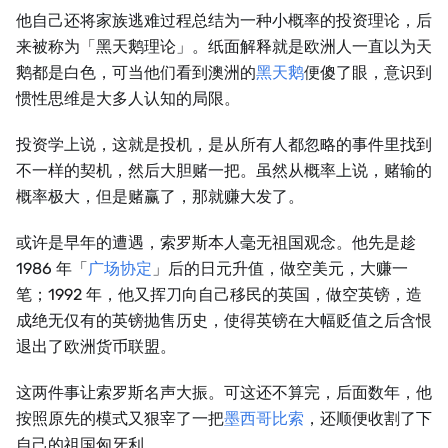
他自己还将家族逃难过程总结为一种小概率的投资理论，后
来被称为「黑天鹅理论」。纸面解释就是欧洲人一直以为天
鹅都是白色，可当他们看到澳洲的
黑天鹅
便傻了眼，意识到
惯性思维是大多人认知的局限。
投资学上说，这就是投机，是从所有人都忽略的事件里找到
不一样的契机，然后大胆赌一把。虽然从概率上说，赌输的
概率极大，但是赌赢了，那就赚大发了。
或许是早年的遭遇，索罗斯本人毫无祖国观念。他先是趁
1986 年「
广场协定
」后的日元升值，做空美元，大赚一
笔；1992 年，他又挥刀向自己移民的英国，做空英镑，造
成绝无仅有的英镑抛售历史，使得英镑在大幅贬值之后含恨
退出了欧洲货币联盟。
这两件事让索罗斯名声大振。可这还不算完，后面数年，他
按照原先的模式又狠宰了一把
墨西哥比索
，还顺便收割了下
自己的祖国匈牙利。