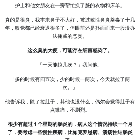
护士和他女朋友在一旁帮忙换了脏的衣物和床单。
真的是很臭，我本来鼻子不大好，被过敏性鼻炎荼毒了十几
年，嗅觉都已经衰退很多了，但眼前还是扑面而来一股没办
法掩藏的恶臭。
这么臭的大便，可能存在细菌感染了。
「一天能拉几次？」我问他。
「多的时候有四五次，少的时候一两次，今天就拉了两
次。」
他告诉我，除了拉肚子，其他也没什么，偶尔会觉得肚子有
点微痛，不剧烈。
很少有超过
1 个星期的肠炎的，病人这个情况持续一个月
了，要考虑一些慢性疾病，比如克罗恩病、溃疡性结肠炎