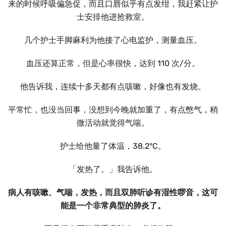
来的时候呼吸偏急促，而且口唇似乎有点发绀，我赶紧让护
士安排他进抢救室。
几个护士手脚麻利为他接了心电监护，测量血压。
血压还算正常，但是心率很快，达到 110 次/分。
他告诉我，连续十多天都有点咳嗽，好像也有发烧。
平常忙，也没当回事，没想到今晚就加重了，有点憋气，稍
微活动就觉得气喘。
护士给他量了体温，38.2°C。
「发热了。」我告诉他。
病人有咳嗽、气喘，发热，而且双肺听诊有湿性啰音，这可
能是一个非常典型的肺炎了。