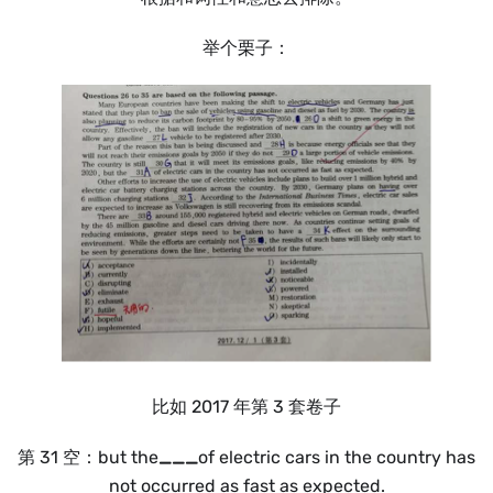
举个栗子：
比如 2017 年第 3 套卷子
第 31 空：but the
___
of electric cars in the country has
not occurred as fast as expected.