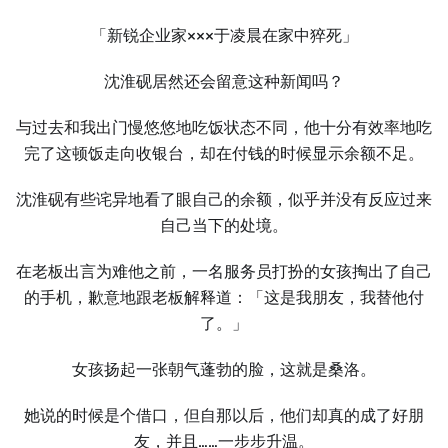
「新锐企业家×××于凌晨在家中猝死」
沈淮砚居然还会留意这种新闻吗？
与过去和我出门慢悠悠地吃饭状态不同，他十分有效率地吃
完了这顿饭走向收银台，却在付钱的时候显示余额不足。
沈淮砚有些诧异地看了眼自己的余额，似乎并没有反应过来
自己当下的处境。
在老板出言为难他之前，一名服务员打扮的女孩掏出了自己
的手机，歉意地跟老板解释道：「这是我朋友，我替他付
了。」
女孩扬起一张朝气蓬勃的脸，这就是桑洛。
她说的时候是个借口，但自那以后，他们却真的成了好朋
友，并且……一步步升温。