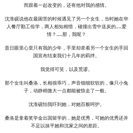
而跟着一起改变的，还有他对我的感情。
沈淮砚说他在最困苦的时候遇见了另一个女生，当时她在华
人餐厅勤工俭学，两人相知相惜，碰撞出雪中送炭的……爱
情？……那，我呢？
昔日眼里心里只有我的少年，手里却牵着另一个女生的手回
国宣布结束我们十几年的羁绊。
我觉得可笑，以及荒谬。
那个女生叫桑洛，长相很乖巧，声音细细软软的，像只小兔
子，动静稍微大一点都能被惊走了一般。
沈淮砚怕我吓到她，对她百般呵护。
桑洛是拿着奖学金出国留学的，她是优秀，可她的优秀还并
不足以抹平她和沈家之间的差距。