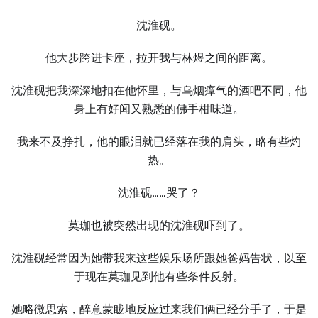
沈淮砚。
他大步跨进卡座，拉开我与林煜之间的距离。
沈淮砚把我深深地扣在他怀里，与乌烟瘴气的酒吧不同，他
身上有好闻又熟悉的佛手柑味道。
我来不及挣扎，他的眼泪就已经落在我的肩头，略有些灼
热。
沈淮砚……哭了？
莫珈也被突然出现的沈淮砚吓到了。
沈淮砚经常因为她带我来这些娱乐场所跟她爸妈告状，以至
于现在莫珈见到他有些条件反射。
她略微思索，醉意蒙眬地反应过来我们俩已经分手了，于是