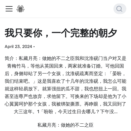
我只要你，一个完整的朝夕
April 23, 2024
·
简介：私藏月亮：做她的不二之臣我和沈淮砚门当户对又是
青梅竹马，等他从英国回来，两家就准备订婚。可他回国
后，身侧却站了另一个女孩，沈淮砚疏离而坚定：「晏盼，
我们结束吧。」这是我喜欢了十几年的沈淮砚，我怎么可能
就这样轻易放下。就算强扭的瓜不甜，我也想扭上一回。我
甚至连尊严也放弃，求他留下。可换来的下场却是他为了小
心翼翼呵护那个女孩，我被绑架撕票。再睁眼，我又回到了
大三这年。1「盼盼，今天过生日去哪儿？下午没...
私藏月亮：做她的不二之臣