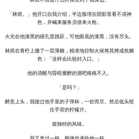
「林煜。」他开口自我介绍，半边脸埋在阴影里看不清神
色，并喊来服务员借来火枪。
火光在他漆黑的瞳孔里跳跃，可他眼底的漆黑，没有尽头。
林煜在青柠上撒了一层薄糖，精准地控制火候将其烤成焦糖
色：「这样会比较好入口。」
他的清醒与昏暗糜醉的酒吧格格不入。
「是吗？」
醉意上头，我接过他手里的子弹杯，一饮而尽。然后低头咬
住手背的柠檬片。
挺独特的风味。
我又拿过一杯，顺便也递给他一杯。