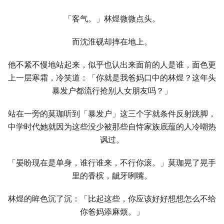
「客气。」林煜微微点头。
而沈淮砚却摔在地上。
他不紧不慢地站起来，似乎也认出来面前的人是谁，面色更
上一层寒霜，冷笑道：「你就是我爸妈口中的林煜？这年头
暴发户都流行抢别人女朋友吗？」
站在一旁的莫珈听到「暴发户」这三个字就条件反射跳脚，
中学时代她就因为这些没少被那些自恃家族底蕴的人冷嘲热
讽过。
「晏盼现在是单身，谁行谁来，不行你滚。」莫珈晃了晃手
里的香槟，龇牙咧嘴。
林煜的眸色沉了沉：「比起这些，你应该好好想想怎么不给
你爸妈添麻烦。」