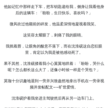
他如记忆中那样走下车，把车钥匙递给我，侧身让我看他身
后的这辆车：「盼盼，生日快乐。喜欢吗？」
微风吹过他额前的碎发，他温柔深情地凝视着我笑。
这笑容太耀眼了，刺痛了我的眼睛。
我抿着唇，让眼角的酸意不落下，而在沈淮砚这自恋狂眼
里，肯定以为我是被他感动死了。
果不其然，沈淮砚搂着我小心翼翼地哄着：「盼盼，哭什么
呢？怎么都长这么大了，还像小时候一样是个哭包？」
莫珈十分识趣地退到一旁并兴致盎然地拿出手机在一旁录视
频并发帖配文——旷世爱情。
沈淮砚护着我坐进主驾驶然后再从另一边车门上。