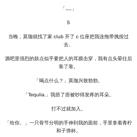
「……」
5
当晚，莫珈就找了家 club 开了 c 位座把我连拖带拽按过
去。
酒吧里强烈的鼓点似乎要把人的耳膜击穿，我有点头晕往后
靠了靠。
「喝点什么？」莫珈兴致勃勃。
「Tequlia.」我捂了捂被吵得发疼的耳朵。
打不过就加入。
「给你。」一只骨节分明的手伸到我的面前，手里拿着青柠
和子弹杯。