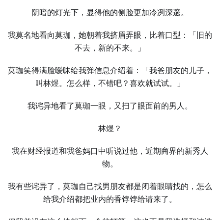
阴暗的灯光下，显得他的侧脸更加冷冽深邃。
我莫名地看向莫珈，她朝着我挤眉弄眼，比着口型：「旧的
不去，新的不来。」
莫珈笑得满脸暧昧给我弹信息介绍着：「我爸朋友的儿子，
叫林煜。怎么样，不错吧？喜欢就试试。」
我诧异地看了莫珈一眼，又扫了眼面前的男人。
林煜？
我在财经报道和我爸妈口中听说过他，近期商界的新秀人
物。
我有些诧异了，莫珈自己找男朋友都是闭着眼睛找的，怎么
给我介绍都把业内的香饽饽给请来了。