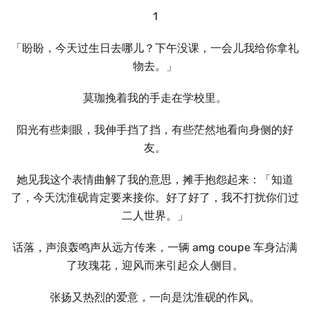
1
「盼盼，今天过生日去哪儿？下午没课，一会儿我给你拿礼
物去。」
莫珈挽着我的手走在学校里。
阳光有些刺眼，我伸手挡了挡，有些茫然地看向身侧的好
友。
她见我这个表情曲解了我的意思，摊手抱怨起来：「知道
了，今天沈淮砚肯定要来接你。好了好了，我不打扰你们过
二人世界。」
话落，声浪轰鸣声从远方传来，一辆 amg coupe 车身沾满
了玫瑰花，迎风而来引起众人侧目。
张扬又热烈的爱意，一向是沈淮砚的作风。