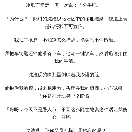
冷酷而坚定，再一次说：「分手吧。」
「为什么？」此时的沈淮砚比记忆中的稍显稚嫩，他脸上满
是错愕和不可置信。
我抿了抿唇，不知道怎么措辞，指尖忍不住微颤。
我把车钥匙还给他准备下车，他却一键锁车，然后迅速扣住
我的手腕。
沈淮砚的瞳孔里倒映着我冷漠的脸。
他抱住我的腰，越来越用力，头埋在我的颈间，小心试探：
「你是在开玩笑吗？盼盼。
「盼盼，今天不是愚人节，不要这么随意地说这种话让我伤
心，好吗？」
沈淮砚，那你又是怎样让我伤心的呢？