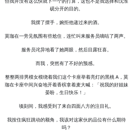
但我并没有这么快就下一个的打算，这也不是我选择和沈淮
砚分开的目的。
我摆了摆手，婉拒他递过来的酒。
莫珈在一旁见氛围有些尬住，连忙叫来服务员嘀咕了两声。
服务员诧异地看了她两眼，然后目露狂喜。
而我，突然有了不好的预感。
整整两排男模女模绕着我们这个卡座举着亮灯的黑桃 A，莫
珈在卡座中间兴奋地开着香槟拿着麦大喊：「祝我的好姐妹
晏盼，生日快乐！」
顷刻间，我感受到了来自四面八方的注目礼。
我按住疯狂跳动的额角，我该对这家伙的品位有什么期待
吗？