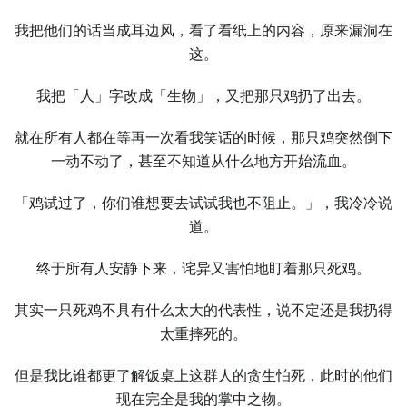
我把他们的话当成耳边风，看了看纸上的内容，原来漏洞在
这。
我把「人」字改成「生物」，又把那只鸡扔了出去。
就在所有人都在等再一次看我笑话的时候，那只鸡突然倒下
一动不动了，甚至不知道从什么地方开始流血。
「鸡试过了，你们谁想要去试试我也不阻止。」，我冷冷说
道。
终于所有人安静下来，诧异又害怕地盯着那只死鸡。
其实一只死鸡不具有什么太大的代表性，说不定还是我扔得
太重摔死的。
但是我比谁都更了解饭桌上这群人的贪生怕死，此时的他们
现在完全是我的掌中之物。