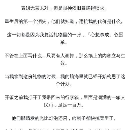
表姐无言以对，但是眼神依旧暴躁得喷火。
重生后的第一个消失，他们就知道，违抗我的代价是什么。
这一切都是因为我复活礼物里的一张，「心想事成」心愿
单。
不管在上面写什么，只要有人画押，那么纸上的内容立马生
效。
当我拿到这份礼物的时候，我的脑海里就已经开始构思了这
个计划。
开饭之前我打开了我带回来的行李箱，里面是满满的一箱人
民币，足足一百万。
他们眼睛发的光比灯泡还闪，哈喇子都快掉菜里了。