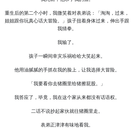
重生后的第二个小时，我微笑着对表弟说：「淘淘，过来，
姐姐跟你玩真心话大冒险。」孩子扭着身体过来，伸出手跟
我猜拳。
我输了。
孩子一瞬间幸灾乐祸哈哈大笑起来。
他用油腻腻的手抓在我的脸上，让我选择大冒险。
「我要看你去猪圈里给猪擦屁股。」
我答应了，毕竟，我在这个家从来都没有话语权。
二话不说抄起家伙就往猪圈里走。
表弟正津津有味地看我。