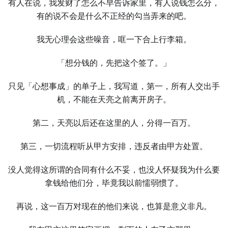
有人在说，我发财了怎么不早告诉家里，有人说钱怎么分，
有的说不会是什么不正经的勾当弄来的吧。
我无心理会这些噪音，哐一下合上行李箱。
「想分钱的，先把这个签了。」
只见「心想事成」的单子上，我写道，第一，所有人交出手
机，不能在天亮之前离开房子。
第二，天亮以后还在这里的人，分得一百万。
第三，一切流程听从甲方安排，违反者由甲方处置。
没人觉得这所谓的合同有什么不妥，也没人怀疑我为什么要
拿钱给他们分，毕竟我以前懦弱惯了。
再说，这一百万对现在的他们来说，也算是意义非凡。