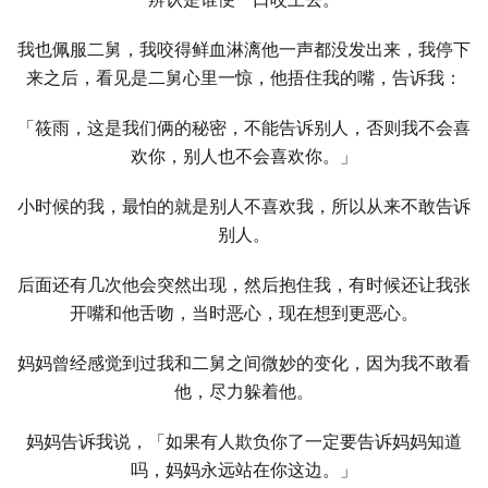
我也佩服二舅，我咬得鲜血淋漓他一声都没发出来，我停下
来之后，看见是二舅心里一惊，他捂住我的嘴，告诉我：
「筱雨，这是我们俩的秘密，不能告诉别人，否则我不会喜
欢你，别人也不会喜欢你。」
小时候的我，最怕的就是别人不喜欢我，所以从来不敢告诉
别人。
后面还有几次他会突然出现，然后抱住我，有时候还让我张
开嘴和他舌吻，当时恶心，现在想到更恶心。
妈妈曾经感觉到过我和二舅之间微妙的变化，因为我不敢看
他，尽力躲着他。
妈妈告诉我说，「如果有人欺负你了一定要告诉妈妈知道
吗，妈妈永远站在你这边。」