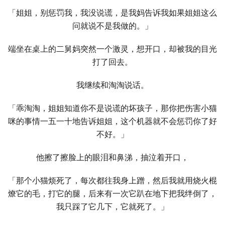
「姐姐，别惩罚我，我没说谎，是我妈告诉我如果姐姐这么
问就说不是我做的。」
端坐在桌上的二舅妈突然一个激灵，想开口，却被我的目光
打了回去。
我继续和淘淘说话。
「乖淘淘，姐姐知道你不是说谎的坏孩子，那你把伤害小猫
咪的事情一五一十地告诉姐姐，这个机器就不会惩罚你了好
不好。」
他擦了擦脸上的眼泪和鼻涕，抽泣着开口，
「那个小猫烦死了，每次都往我身上蹭，然后我就用烧火棍
燎它的毛，打它的腿，后来有一次它趴在地下把我绊倒了，
我只踩了它几下，它就死了。」