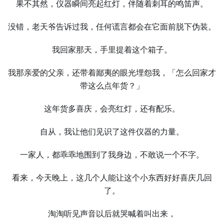
果不其然，仪器瞬间亮起红灯，伴随着刺耳的鸣笛声。
没错，老天爷告诉过我，任何谎言都会在它面前脱下伪装。
我回家那天，手里提着这个箱子。
我那亲爱的父亲，还带着鄙夷的眼光埋怨我，「怎么回家才
带这么点年货？」
这年货多喜庆，会亮红灯，还有配乐。
自从，我让他们见识了这件仪器的力量。
一家人，都乖乖地围到了我身边，不敢说一个不字。
看来，今天晚上，这几个人能让这个小东西好好喜庆几回
了。
淘淘听见声音以后就哭喊着叫出来，