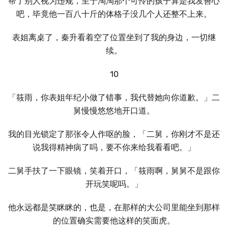
帮了别人视为违规，至于淘淘那个可怜的孩子算是我发善心
吧，毕竟他一百八十斤的体格子没几个人还整不上来。
表姐离桌了，秦升看着空了位置坐到了我的身边，一切继
续。
10
「筱雨，你表姐年纪小做了错事，我代替她向你道歉。」二
舅慢慢悠悠地开口道。
我的目光锁定了那张令人作呕的脸，「二舅，你刚才不是还
说我得精神病了吗，要不你来给我看看吧。」
二舅手扶了一下眼镜，笑着开口，「筱雨啊，舅舅不是跟你
开玩笑呢吗。」
他永远都是笑眯眯的，也是，在那样的大公司里能坐到那样
的位置确实需要他这样的笑面虎。