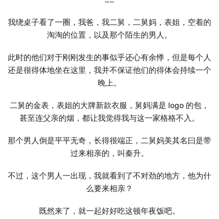
我绕桌子看了一圈，我爸，我二舅，二舅妈，表姐，空着的
淘淘的位置，以及那个陌生的男人。
此时的他们对于刚刚发生的事似乎还心有余悸，但是每个人
还是很得体地坐在这里，我并不保证他们的得体会持续一个
晚上。
二舅的金表，表姐的大牌新款衣服，舅妈满是 logo 的包，
甚至连父亲的烟，都让我觉得我与这一家格格不入。
那个男人倒是平平无奇，长得很端正，二舅妈美其名曰是带
过来相亲的，叫秦升。
不过，这个男人一出现，我就看到了不对劲的地方，他为什
么要来相亲？
既然来了，就一起好好吃这顿年夜饭吧。