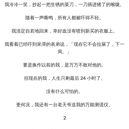
我冷冷一笑，抄起一把生锈的菜刀，一刀插进猪了的喉咙。
随着一声嘶鸣，所有人都被吓得不轻。
我淡定自若地回来，幸好血没有喷到新买的衣服上。
我看着已经吓到呆滞的表弟说，「现在它不会拉屎了，下一
局。」
要是换作以前的我，是万万不敢对他的。
但现在的我，人生只剩最后 24 小时了。
没有什么可怕的。
更何况，我还有一台老天爷送我的万能测谎仪。
2