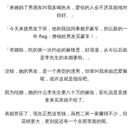
「来姨妈了男朋友叫我多喝热水，爱你的人会不厌其烦地对
你好。」
「今天来接男友下班，他和我说同事都开豪车，所以新的一
年 flag：挣钱给男友买豪车！」
「求婚啦，吃的第一次约会的麻辣烫，好浪漫，从今以后就
是李先生的未婚妻啦。」
没错，她的男友，是一个典型的渣男，但谁叫我表姐恋爱脑
呢，或许这就是报应吧。
因为结婚，她的什么李先生要八十万的嫁妆，彩礼说是直接
拿来买房就不给了。
表姐答应了，现在正愁这笔钱，虽然二舅一家赚得不少，但
花销更大，更别提还有一个在那里面的呢。