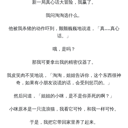
新一局真心话大冒险，我赢了。
我问淘淘选什么。
他被我杀猪的动作吓到，颤颤巍巍地说道，「真……真心
话。」
哦，是吗？
那我可要拿出我的精密仪器了。
我皮笑肉不笑地说，「淘淘，姐姐告诉你，这个东西很神
奇，如果有小朋友说谎的话，会受到惩罚的。」
然后问道，「姐姐的小咪，是不是你弄死的啊？」
小咪原本是一只流浪猫，我看它可怜，和我一样可怜。
于是，我把它带回家里养了起来。