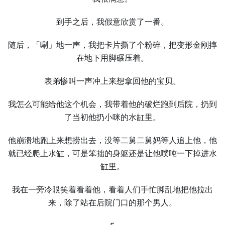
到手之后，我假意欣赏了一番。
随后，「唰」地一声，我把卡片撕了个粉碎，把变形金刚摔
在地下用脚碾压着。
表弟惨叫一声冲上来想拿回他的宝贝。
我怎么可能给他这个机会，我带着他的破烂跑到后院，扔到
了当初他扔小咪的水缸里。
他崩溃地跑上来想捞出去，没等二舅二舅妈等人追上他，他
就已经爬上水缸，可是笨拙的身躯还是让他噗吨一下掉进水
缸里。
我在一旁冷眼笑着看着他，看着人们手忙脚乱地把他拉出
来，除了站在后院门口的那个男人。