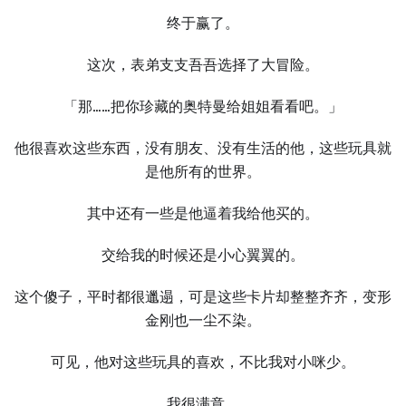
终于赢了。
这次，表弟支支吾吾选择了大冒险。
「那……把你珍藏的奥特曼给姐姐看看吧。」
他很喜欢这些东西，没有朋友、没有生活的他，这些玩具就
是他所有的世界。
其中还有一些是他逼着我给他买的。
交给我的时候还是小心翼翼的。
这个傻子，平时都很邋遢，可是这些卡片却整整齐齐，变形
金刚也一尘不染。
可见，他对这些玩具的喜欢，不比我对小咪少。
我很满意。