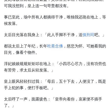
可我没想到，皇上连一句苛责都没有。
事已至此，场中所有人都摘得干净，唯独我还跪在地上，等
候发落。
太后目光落在我身上：「此人手脚不干净，送
慎刑司
吧。」
都说太后上了年纪，长年
吃斋念佛
，慈悲为怀。可她看我的
目光，像看个物件。
淳妃娘娘规规矩矩叩在地上：「小四尽心尽力，没有功劳也
有苦劳，求太后从轻发落。」
皇上眼风轻轻扫过我：「母后，五十下去，人便没了，既是
手上犯的事，便打手板吧。」
太后哼了一声，面露疲色：「皇帝向着你，哀家便不插手
了。」