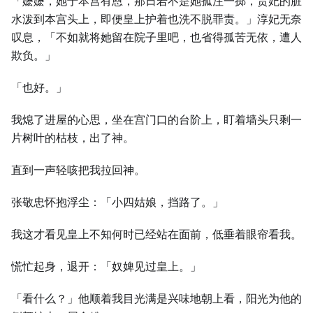
「嬷嬷，她于本宫有恩，那日若不是她孤注一掷，贵妃的脏
水泼到本宫头上，即便皇上护着也洗不脱罪责。」淳妃无奈
叹息，「不如就将她留在院子里吧，也省得孤苦无依，遭人
欺负。」
「也好。」
我熄了进屋的心思，坐在宫门口的台阶上，盯着墙头只剩一
片树叶的枯枝，出了神。
直到一声轻咳把我拉回神。
张敬忠怀抱浮尘：「小四姑娘，挡路了。」
我这才看见皇上不知何时已经站在面前，低垂着眼帘看我。
慌忙起身，退开：「奴婢见过皇上。」
「看什么？」他顺着我目光满是兴味地朝上看，阳光为他的