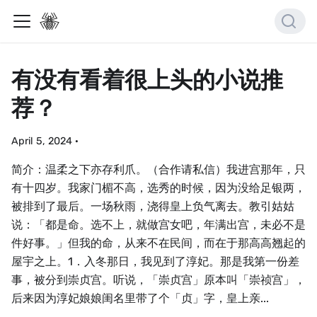
有没有看着很上头的小说推
荐？
April 5, 2024
·
简介：温柔之下亦存利爪。（合作请私信）我进宫那年，只
有十四岁。我家门楣不高，选秀的时候，因为没给足银两，
被排到了最后。一场秋雨，浇得皇上负气离去。教引姑姑
说：「都是命。选不上，就做宫女吧，年满出宫，未必不是
件好事。」但我的命，从来不在民间，而在于那高高翘起的
屋宇之上。1．入冬那日，我见到了淳妃。那是我第一份差
事，被分到崇贞宫。听说，「崇贞宫」原本叫「崇祯宫」，
后来因为淳妃娘娘闺名里带了个「贞」字，皇上亲...