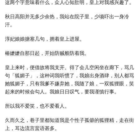
这两个字意味着什么，众人心知肚明，皇上对我感兴趣了。
秋日高阳并无多少余热，我站在院子里，少顷吓出一身冷
汗。
淳妃娘娘搪塞几句，拥着皇上进屋。
椿嬷嬷自那日起，开始防贼般防着我。
皇上来时，便借故将我支开。得了会儿空闲坐在廊下，骂几
句「狐媚子」，这种词我听惯了，我娘出身酒肆，别人都骂
她狐媚子，只有我爹不嫌弃她，我随了娘，一双狐狸眼，笑
起来的时候会勾人。我娘日日叹气，要我谨慎行事。
所以我不爱笑，也不爱看人。
久而久之，巷子里都知道我是个性子孤僻的狐狸精，走在街
上，耳边流言蜚语甚多。