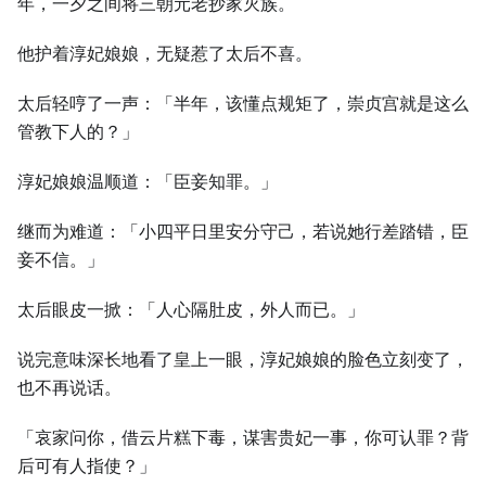
年，一夕之间将三朝元老抄家灭族。
他护着淳妃娘娘，无疑惹了太后不喜。
太后轻哼了一声：「半年，该懂点规矩了，崇贞宫就是这么
管教下人的？」
淳妃娘娘温顺道：「臣妾知罪。」
继而为难道：「小四平日里安分守己，若说她行差踏错，臣
妾不信。」
太后眼皮一掀：「人心隔肚皮，外人而已。」
说完意味深长地看了皇上一眼，淳妃娘娘的脸色立刻变了，
也不再说话。
「哀家问你，借云片糕下毒，谋害贵妃一事，你可认罪？背
后可有人指使？」