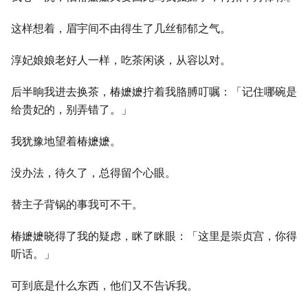
这样想着，眉宇间不由得生了几丝郁郁之气。
淳妃娘娘老好人一样，吃茶闲谈，从容以对。
后半晌我进去换茶，椿嬷嬷拧着我胳膊叮嘱：「记住哪碗是
给贵妃的，别弄错了。」
我犹豫地望着椿嬷嬷。
没办法，待久了，总得留个心眼。
替主子背锅的事我可不干。
椿嬷嬷晓得了我的疑虑，眯了眯眼：「这里是崇贞宫，你得
听话。」
可到底是什么东西，他们又不告诉我。