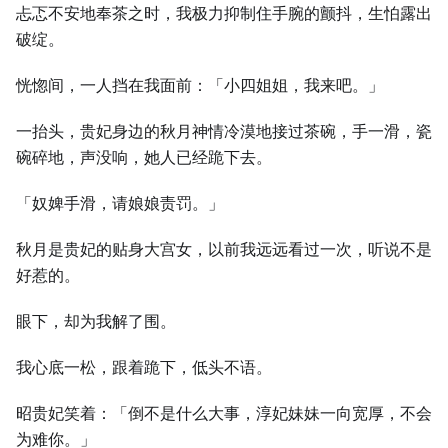
忐忑不安地奉茶之时，我极力抑制住手腕的颤抖，生怕露出
破绽。
恍惚间，一人挡在我面前：「小四姐姐，我来吧。」
一抬头，贵妃身边的秋月神情冷漠地接过茶碗，手一滑，瓷
碗碎地，声没响，她人已经跪下去。
「奴婢手滑，请娘娘责罚。」
秋月是贵妃的贴身大宫女，以前我远远看过一次，听说不是
好惹的。
眼下，却为我解了围。
我心底一松，跟着跪下，低头不语。
昭贵妃笑着：「倒不是什么大事，淳妃妹妹一向宽厚，不会
为难你。」