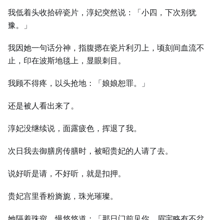
我低着头收拾碎瓷片，淳妃突然说：「小四，下次别犹
豫。」
我因她一句话分神，指腹摁在瓷片利刃上，顷刻间血流不
止，印在波斯地毯上，显眼刺目。
我顾不得疼，以头抢地：「娘娘恕罪。」
还是被人看出来了。
淳妃没继续说，面露疲色，挥退了我。
次日我去御膳房传膳时，被昭贵妃的人请了去。
说好听是请，不好听，就是扣押。
贵妃宫里香粉旖旎，珠光璀璨。
她隔着珠帘，慢悠悠道：「那日门前见你，眉宇略有不忿，