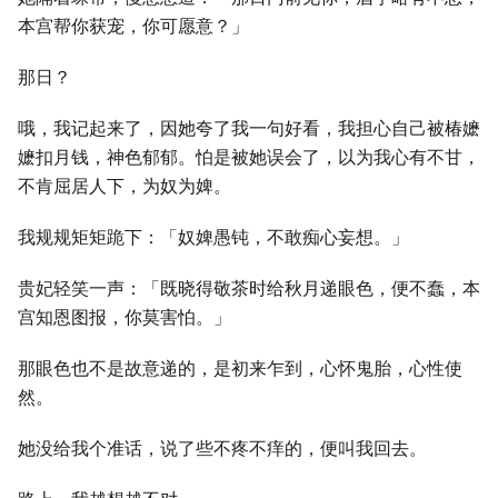
本宫帮你获宠，你可愿意？」
那日？
哦，我记起来了，因她夸了我一句好看，我担心自己被椿嬷
嬷扣月钱，神色郁郁。怕是被她误会了，以为我心有不甘，
不肯屈居人下，为奴为婢。
我规规矩矩跪下：「奴婢愚钝，不敢痴心妄想。」
贵妃轻笑一声：「既晓得敬茶时给秋月递眼色，便不蠢，本
宫知恩图报，你莫害怕。」
那眼色也不是故意递的，是初来乍到，心怀鬼胎，心性使
然。
她没给我个准话，说了些不疼不痒的，便叫我回去。