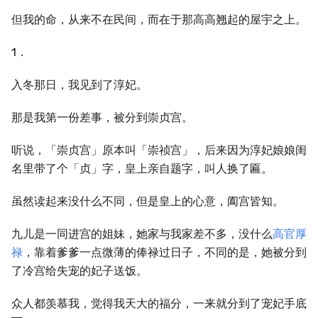
但我的命，从来不在民间，而在于那高高翘起的屋宇之上。
1．
入冬那日，我见到了淳妃。
那是我第一份差事，被分到崇贞宫。
听说，「崇贞宫」原本叫「崇祯宫」，后来因为淳妃娘娘闺
名里带了个「贞」字，皇上亲自题字，叫人换了匾。
虽然读起来没什么不同，但是皇上的心意，阖宫皆知。
九儿是一同进宫的姐妹，她家与我家差不多，没什么
高官厚
禄
，靠着爹爹一点微薄的俸禄过日子，不同的是，她被分到
了冷宫给失宠的妃子送饭。
众人都羡慕我，觉得我天大的福分，一来就分到了宠妃手底