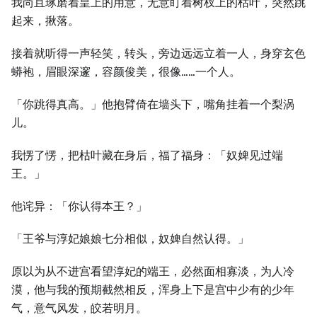
我尚且琢磨着皇上的用意，无意盯着树杈上的枯叶，突然跳
起来，揪落。
接着就听得一声轻笑，转头，旁边远远立着一人，身穿玄色
蟒袍，眉眼深邃，容颜俊美，很像……一个人。
「你跳得真高。」他抱臂倚在墙头下，嘴角挂着一个梨涡
儿。
我愣了愣，把枯叶藏在身后，福了福身：「奴婢见过端
王。」
他诧异：「你认得本王？」
「王爷与淳妃娘娘七分相似，奴婢自然认得。」
原以为从不进宫看望淳妃的端王，必然面相寡淡，为人冷
漠，他与我的预期截然相反，浑身上下是宫中少有的少年
气，意气风发，皎若明月。