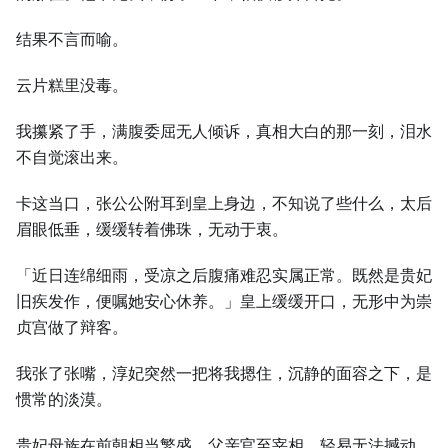
结果不言而喻。
云片糕里没毒。
我攥紧了手，满腹委屈无人倾诉，真相大白的那一刻，泪水
不自觉滚出来。
卡这当口，张公公附耳到皇上身边，不知说了些什么，太后
眉眼低垂，缓缓转着佛珠，无动于衷。
「近日连绵细雨，受凉之后腹痛难忍实属正常。既然是贵妃
旧疾发作，便嘱她安心休养。」皇上缓缓开口，无形中为崇
贞宫做了辩客。
我张了张嘴，淳妃突然一把将我摁住，沉静的面容之下，是
惯常的淡漠。
贵妃母族在前朝相当繁盛，父亲官至宰相，轻易无法撼动。