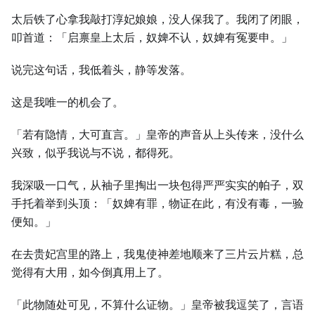
太后铁了心拿我敲打淳妃娘娘，没人保我了。我闭了闭眼，
叩首道：「启禀皇上太后，奴婢不认，奴婢有冤要申。」
说完这句话，我低着头，静等发落。
这是我唯一的机会了。
「若有隐情，大可直言。」皇帝的声音从上头传来，没什么
兴致，似乎我说与不说，都得死。
我深吸一口气，从袖子里掏出一块包得严严实实的帕子，双
手托着举到头顶：「奴婢有罪，物证在此，有没有毒，一验
便知。」
在去贵妃宫里的路上，我鬼使神差地顺来了三片云片糕，总
觉得有大用，如今倒真用上了。
「此物随处可见，不算什么证物。」皇帝被我逗笑了，言语