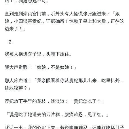
路上，我越想越不对。
直到走到崇贞宫门前，听外头有人慌慌张张跑进来：「娘
娘，小四谋害贵妃，证据确凿！惊动了皇上和太后，正往这
边来了！」
我被人拖进院子里，头朝下压住。
我大声辩驳：「娘娘，不是奴婢！」
那人冷声道：「我亲眼看着你从贵妃那儿出来，吃里扒外，
还敢狡辩？」
淳妃放下手里的花枝，淡淡道：「贵妃怎么了？」
「说是吃了她送去的云片糕，腹痛难忍，见了红。」
此话一出，我的心沉下去，若说腹痛难忍，还能往吃坏肚子