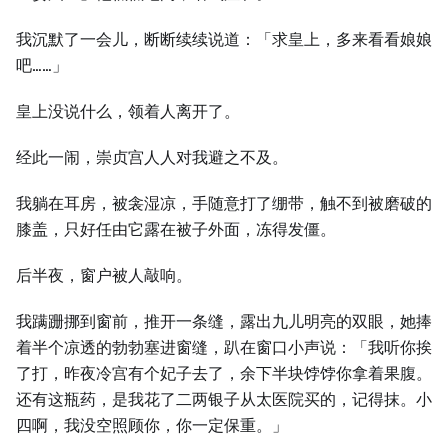
我沉默了一会儿，断断续续说道：「求皇上，多来看看娘娘
吧……」
皇上没说什么，领着人离开了。
经此一闹，崇贞宫人人对我避之不及。
我躺在耳房，被衾湿凉，手随意打了绷带，触不到被磨破的
膝盖，只好任由它露在被子外面，冻得发僵。
后半夜，窗户被人敲响。
我蹒跚挪到窗前，推开一条缝，露出九儿明亮的双眼，她捧
着半个凉透的勃勃塞进窗缝，趴在窗口小声说：「我听你挨
了打，昨夜冷宫有个妃子去了，余下半块饽饽你拿着果腹。
还有这瓶药，是我花了二两银子从太医院买的，记得抹。小
四啊，我没空照顾你，你一定保重。」