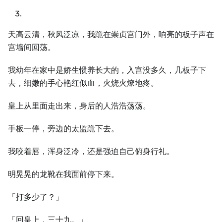
天高云清，秋风泛凉，我跪在崇贞宫门外，响亮的板子声在
宫墙间回荡。
我幼年在家中是娇生惯养长大的，入宫没多久，几板子下
去，细嫩的手心艳红似血，火烧火燎地疼。
皇上从里面走出来，身后的人浩浩荡荡。
手板一停，旁边的太监跪下去。
我咬着唇，浑身泛冷，还是强迫自己俯身行礼。
明晃晃的龙靴在我面前停下来。
「打多少了？」
「回皇上，三十九。」