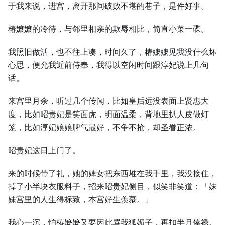
于我来说，进宫，离开那间破败不堪的巷子，是件好事。
椿嬷嬷的冷待，与邻里相亲的欺辱相比，简直小菜一碟。
我照旧做活，也不往上凑，时间久了，椿嬷嬷见我没什么坏
心思，便允我近前侍奉，我得以空闲时间跟淳妃说上几句
话。
来宫里月余，听过几个传闻，比如皇后远没表面上贤惠大
度，比如昭贵妃是笑面虎，明面温柔，背地里扒人皮做灯
笼，比如淳妃娘娘脾气最好，不争不抢，却圣眷正浓。
昭贵妃这日上门了。
来的时候带了礼，她的婢女把东西堆在我手里，我没接住，
掉了小半块衣服料子，招来昭贵妃侧目，似笑非笑道：「妹
妹宫里的人生得标致，本宫好生羡慕。」
我心一沉，怕椿嬷嬷又要因此骂我狐媚子，再扣半月俸禄。