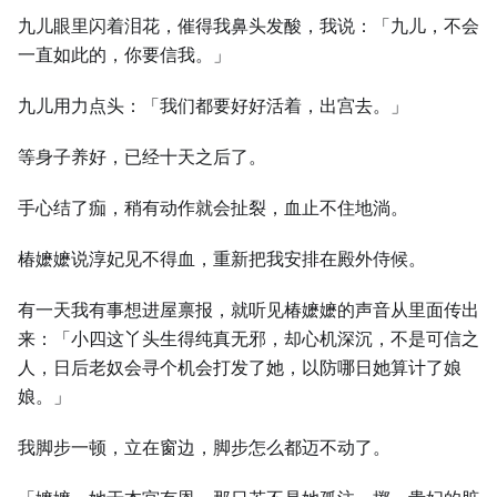
九儿眼里闪着泪花，催得我鼻头发酸，我说：「九儿，不会
一直如此的，你要信我。」
九儿用力点头：「我们都要好好活着，出宫去。」
等身子养好，已经十天之后了。
手心结了痂，稍有动作就会扯裂，血止不住地淌。
椿嬷嬷说淳妃见不得血，重新把我安排在殿外侍候。
有一天我有事想进屋禀报，就听见椿嬷嬷的声音从里面传出
来：「小四这丫头生得纯真无邪，却心机深沉，不是可信之
人，日后老奴会寻个机会打发了她，以防哪日她算计了娘
娘。」
我脚步一顿，立在窗边，脚步怎么都迈不动了。