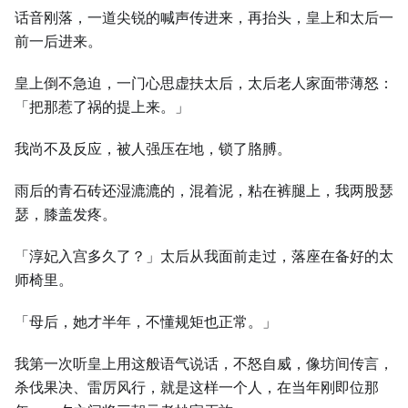
话音刚落，一道尖锐的喊声传进来，再抬头，皇上和太后一
前一后进来。
皇上倒不急迫，一门心思虚扶太后，太后老人家面带薄怒：
「把那惹了祸的提上来。」
我尚不及反应，被人强压在地，锁了胳膊。
雨后的青石砖还湿漉漉的，混着泥，粘在裤腿上，我两股瑟
瑟，膝盖发疼。
「淳妃入宫多久了？」太后从我面前走过，落座在备好的太
师椅里。
「母后，她才半年，不懂规矩也正常。」
我第一次听皇上用这般语气说话，不怒自威，像坊间传言，
杀伐果决、雷厉风行，就是这样一个人，在当年刚即位那