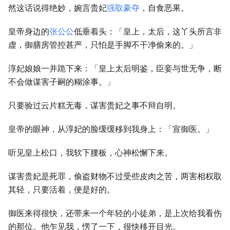
然这话说得绝妙，婉言贵妃
强取豪夺
，自食恶果。
皇帝身边的
张公公
低垂着头：「皇上，太后，这丫头所言非
虚，御膳房管控甚严，只怕是手脚不干净偷来的。」
淳妃娘娘一并跪下来：「皇上太后明鉴，臣妾与世无争，断
不会做谋害子嗣的糊涂事。」
只要验过云片糕无毒，谋害贵妃之事不辩自明。
皇帝的眼神，从淳妃的脸缓缓移到我身上：「宣御医。」
听见皇上松口，我软下腰板，心神松懈下来。
谋害贵妃是死罪，偷盗财物不过受些皮肉之苦，两害相权取
其轻，只要活着，便是好的。
御医来得很快，还带来一个年轻的小徒弟，是上次给我看伤
的那位。他乍见我，愣了一下，很快移开目光。