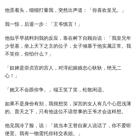
他歪着头，细细打量我，突然出声道：「你喜欢皇兄。」
我一惊，后退一步：「王爷慎言！」
他似乎早就料到我的反应，靠在树下自顾自说：「我皇兄年
少登基，坐上天下之主的位子，女子倾慕于他实属正常。我
不笑你，你怕什么？」
「奴婢是崇贞宫的宫人，对淳妃娘娘忠心耿耿，绝无二
心！」
「她又不会跟你争。」端王笑了笑，松散闲适。
如果不是身份有别，我很想笑，深宫的女人有几个心思浅薄
的。普天之下，只有他这位不谙世事的王爷才会这样想。
他见我冷了脸，说：「就当本王替自家人说话了，你不爱听
便罢。我有一物需托你转交表姐。」