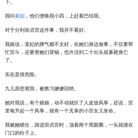
下。
我叫
秦姒
，他们便唤我小四，上赶着巴结我。
对于分到崇贞宫这件事，我并不看好。
我娘说，宠妃的脾气都不太好，在她们身边做事，不仅要帮
忙宫斗，还要替她们背锅，也许活到二十出头就暴毙身亡
了。
实在是很危险。
九儿原想替我，被教习嬷嬷回绝。
她对我说，有个娘娘，动不动就扒了人皮放风筝，还说，宫
里每升起一个风筝，就有一个无辜的小宫女儿丧命。
我被她唬住，踏进崇贞宫时，顶着两个黑眼圈，一头就撞在
门口的柱子上。