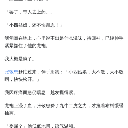
「罢了，带人去上药。」
「小四姑娘，还不快谢恩！」
我匍匐在地上，心里说不出是什么滋味，待回神，已经伸手
紧紧攥住了他的龙袍。
我大概是疯了。
张敬忠
赶忙过来，伸手掰我：「小四姑娘，大不敬，大不敬
啊，快快松开。」
我因疼痛而急促喘息，越发攥得紧。
龙袍上浸了血，张敬忠费了九牛二虎之力，才拉着布料缓缓
抽离。
「委屈？」他低低地问，语气温和。