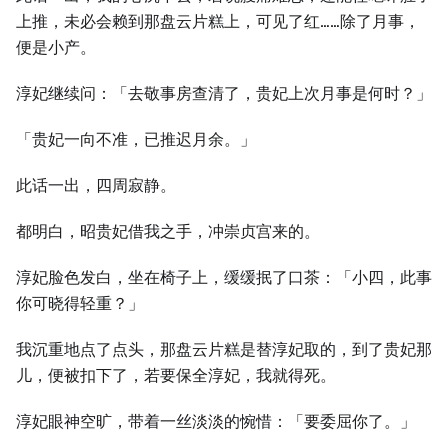
上推，未必会赖到那盘云片糕上，可见了红……除了月事，
便是小产。
淳妃继续问：「去敬事房查清了，贵妃上次月事是何时？」
「贵妃一向不准，已推迟月余。」
此话一出，四周寂静。
都明白，昭贵妃借我之手，冲崇贞宫来的。
淳妃脸色发白，坐在椅子上，缓缓抿了口茶：「小四，此事
你可晓得轻重？」
我沉重地点了点头，那盘云片糕是替淳妃取的，到了贵妃那
儿，便被扣下了，若要保全淳妃，我就得死。
淳妃眼神空旷，带着一丝淡淡的惋惜：「要委屈你了。」