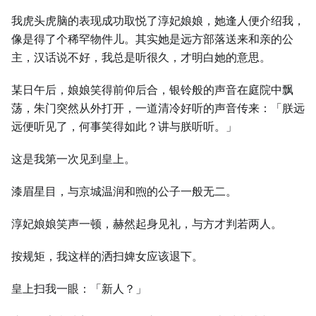
我虎头虎脑的表现成功取悦了淳妃娘娘，她逢人便介绍我，
像是得了个稀罕物件儿。其实她是远方部落送来和亲的公
主，汉话说不好，我总是听很久，才明白她的意思。
某日午后，娘娘笑得前仰后合，银铃般的声音在庭院中飘
荡，朱门突然从外打开，一道清冷好听的声音传来：「朕远
远便听见了，何事笑得如此？讲与朕听听。」
这是我第一次见到皇上。
漆眉星目，与京城温润和煦的公子一般无二。
淳妃娘娘笑声一顿，赫然起身见礼，与方才判若两人。
按规矩，我这样的洒扫婢女应该退下。
皇上扫我一眼：「新人？」