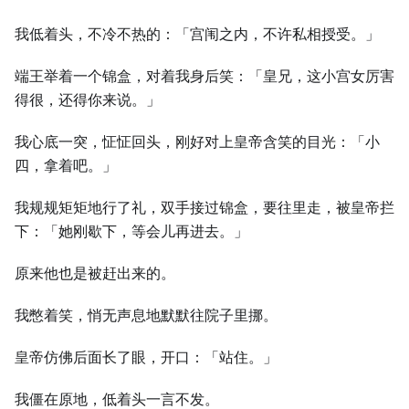
我低着头，不冷不热的：「宫闱之内，不许私相授受。」
端王举着一个锦盒，对着我身后笑：「皇兄，这小宫女厉害
得很，还得你来说。」
我心底一突，怔怔回头，刚好对上皇帝含笑的目光：「小
四，拿着吧。」
我规规矩矩地行了礼，双手接过锦盒，要往里走，被皇帝拦
下：「她刚歇下，等会儿再进去。」
原来他也是被赶出来的。
我憋着笑，悄无声息地默默往院子里挪。
皇帝仿佛后面长了眼，开口：「站住。」
我僵在原地，低着头一言不发。