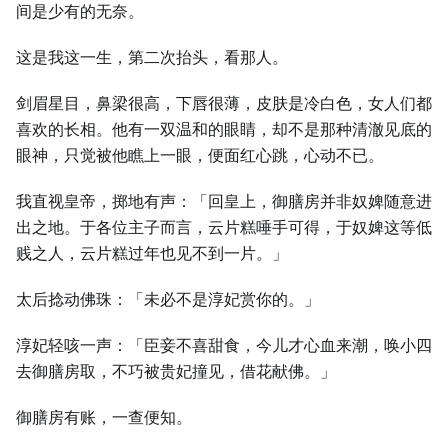
间是少有的无奈。
这是我这一生，第二次抬头，看那人。
剑眉星目，鼻梁很高，下唇很薄，皮肤是冷白色，女人们都
喜欢的长相。他有一双温和的眼睛，却不是那种清澈见底的
眼神，只觉被他瞧上一眼，便面红心跳，心动不已。
我直视皇帝，掷地有声：「回皇上，御膳房并非奴婢随意进
出之地。于各位主子而言，云片糕唾手可得，于奴婢这等低
贱之人，云片糕过年也见不到一片。」
太后捻动佛珠：「未必不是淳妃赏你的。」
淳妃轻咳一声：「臣妾不喜甜食，今儿才心血来潮，唤小四
去御膳房取，不巧被贵妃撞见，借花献佛。」
御膳房有账，一查便知。