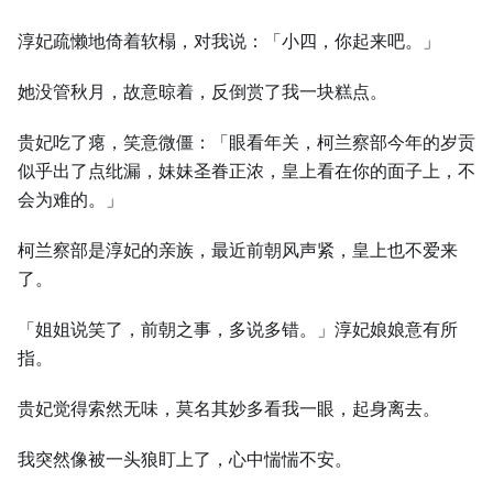
淳妃疏懒地倚着软榻，对我说：「小四，你起来吧。」
她没管秋月，故意晾着，反倒赏了我一块糕点。
贵妃吃了瘪，笑意微僵：「眼看年关，柯兰察部今年的岁贡
似乎出了点纰漏，妹妹圣眷正浓，皇上看在你的面子上，不
会为难的。」
柯兰察部是淳妃的亲族，最近前朝风声紧，皇上也不爱来
了。
「姐姐说笑了，前朝之事，多说多错。」淳妃娘娘意有所
指。
贵妃觉得索然无味，莫名其妙多看我一眼，起身离去。
我突然像被一头狼盯上了，心中惴惴不安。