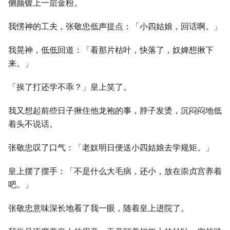
侧颜镀上一层金粉。
我愣神的工夫，张敬忠低声提点：「小四姑娘，回话啊。」
我晃神，低低回道：「看那片枯叶，快落了，奴婢想揪下
来。」
「挨了打还学不乖？」皇上笑了。
我又想起前些日子揪住他龙袍的事，脖子发烫，沉闷闷地低
着头不说话。
张敬忠叹了口气：「老奴明日便送小四姑娘去学规矩。」
皇上摆了摆手：「不是什么大毛病，还小，放在崇贞宫养着
吧。」
张敬忠意味深长地看了我一眼，随着皇上进院了。