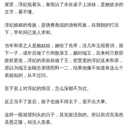
屋里，淳妃低着头，食指沾了水在桌子上涂抹，是她故乡的
文字，看不懂。
淳妃娘娘的母族，是骁勇善战的游牧民族，在我朝的打压
下，早年间已派人求和。
当年和亲之人是她姑姑，嫁给了先帝，没几年玉殒香消，留
下一子，成年后做了个闲散亲王，赐封端王，后来柯兰察部
政权更迭，淳妃的亲叔叔做了王，把受宠的淳妃送来和亲，
原以为端王会顾念亲情照料一二，结果他像不知道有这么个
表姐似的，从不过问。
至于皇上对淳妃的情谊，怎么深都不为过。
反正当不了皇后，孩子也做不得太子，宠不出大事。
这样一眼就望到头的日子，其实挺没劲的。所以崇贞宫虽然
圣恩正隆，却没人羡慕。