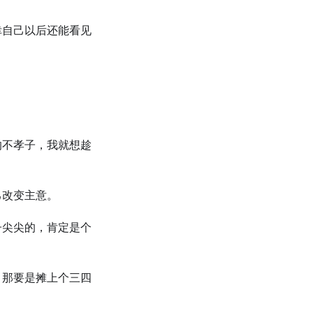
幸自己以后还能看见
的不孝子，我就想趁
己改变主意。
子尖尖的，肯定是个
。那要是摊上个三四