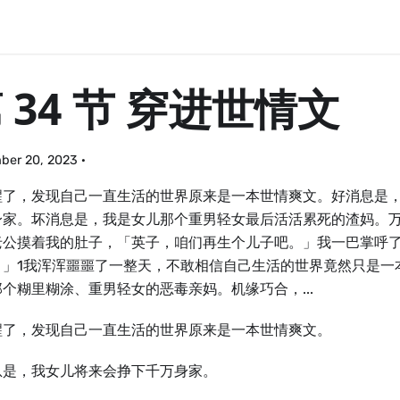
 34 节 穿进世情文
ber 20, 2023
·
醒了，发现自己一直生活的世界原来是一本世情爽文。好消息是
身家。坏消息是，我是女儿那个重男轻女最后活活累死的渣妈。
老公摸着我的肚子，「英子，咱们再生个儿子吧。」我一巴掌呼
。」1我浑浑噩噩了一整天，不敢相信自己生活的世界竟然只是一
个糊里糊涂、重男轻女的恶毒亲妈。机缘巧合，...
醒了，发现自己一直生活的世界原来是一本世情爽文。
息是，我女儿将来会挣下千万身家。