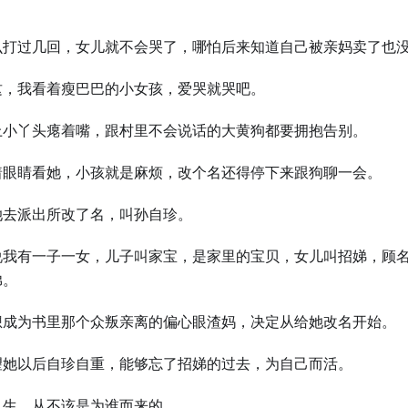
」
么打过几回，女儿就不会哭了，哪怕后来知道自己被亲妈卖了也
这，我看着瘦巴巴的小女孩，爱哭就哭吧。
上小丫头瘪着嘴，跟村里不会说话的大黄狗都要拥抱告别。
着眼睛看她，小孩就是麻烦，改个名还得停下来跟狗聊一会。
她去派出所改了名，叫孙自珍。
说我有一子一女，儿子叫家宝，是家里的宝贝，女儿叫招娣，顾
弟。
想成为书里那个众叛亲离的偏心眼渣妈，决定从给她改名开始。
望她以后自珍自重，能够忘了招娣的过去，为自己而活。
人生，从不该是为谁而来的。