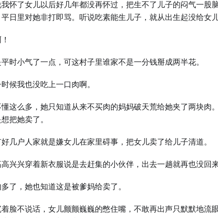
说我怀了女儿以后好几年都没再怀过，把生不了儿子的闷气一股
，平日里对她非打即骂。听说吃素能生儿子，就从出生起没给女
啊！
是平时小气了一点，可这村子里谁家不是一分钱掰成两半花。
子时候我也没吃上一口肉啊。
不懂这么多，她只知道从来不买肉的妈妈破天荒给她夹了两块肉
是想把她卖了。
有好几户人家就是嫌女儿在家里碍事，把女儿卖了给儿子清道。
高高兴兴穿着新衣服说是去赶集的小伙伴，出去一趟就再也没回
的多了，她也知道这是被爹妈给卖了。
沉着脸不说话，女儿颤颤巍巍的憋住嘴，不敢再出声只默默地流