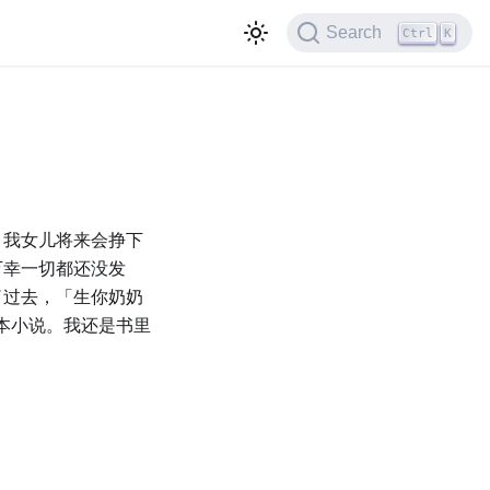
Search
Ctrl
K
，我女儿将来会挣下
万幸一切都还没发
了过去，「生你奶奶
本小说。我还是书里