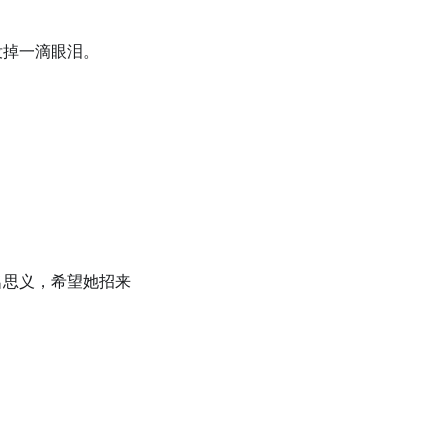
没掉一滴眼泪。
名思义，希望她招来