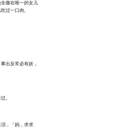
脑全撒在唯一的女儿
儿吃过一口肉。
。事出反常必有妖，
来过。
眼泪，「妈，求求