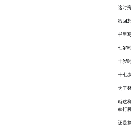
这时
我回
书里
七岁
十岁
十七
为了
就这
拳打
还是