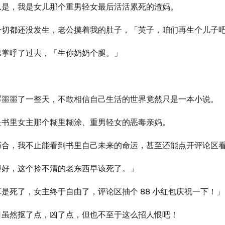
息是，我是女儿那个重男轻女最后活活累死的渣妈。
一切都还没发生，老公摸着我的肚子，「英子，咱们再生个儿子
巴掌呼了过去，「生你奶奶个腿。」
浑噩噩了一整天，不敢相信自己生活的世界竟然只是一本小说。
是书里女主那个糊里糊涂、重男轻女的恶毒亲妈。
巧合，我不止能看到书里自己未来的命运，甚至还能点开评论区
得好，这个拎不清的老东西早该死了。」
是死了，女主终于自由了，评论区抽个 88 小红包庆祝一下！」
日虽然抠了点，凶了点，但也不至于这么招人恨吧！