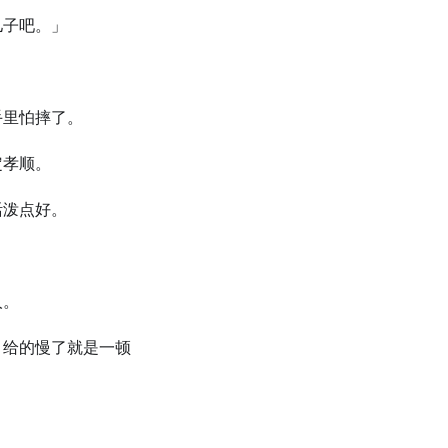
儿子吧。」
手里怕摔了。
定孝顺。
活泼点好。
人。
，给的慢了就是一顿