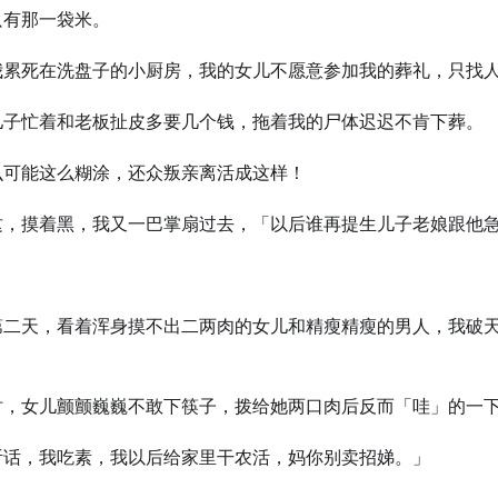
只有那一袋米。
我累死在洗盘子的小厨房，我的女儿不愿意参加我的葬礼，只找
儿子忙着和老板扯皮多要几个钱，拖着我的尸体迟迟不肯下葬。
么可能这么糊涂，还众叛亲离活成这样！
这，摸着黑，我又一巴掌扇过去，「以后谁再提生儿子老娘跟他
第二天，看着浑身摸不出二两肉的女儿和精瘦精瘦的男人，我破
时，女儿颤颤巍巍不敢下筷子，拨给她两口肉后反而「哇」的一
听话，我吃素，我以后给家里干农活，妈你别卖招娣。」