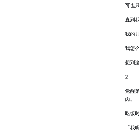
可也
直到
我的
我怎
想到
2
觉醒
肉。
吃饭
「我