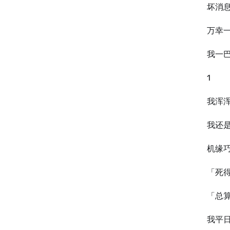
坏消
万幸
我一
1
我浑
我还
机缘
「死
「总算
我平