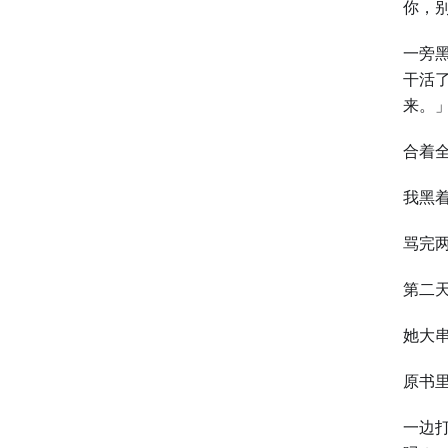
你，
一旁
干活
来。
合着
我黑
骂完
第二
她大
原书
一边