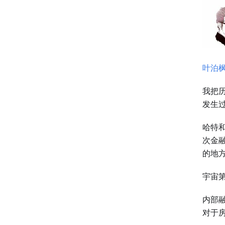
叶泊
我把
发生
哈特和
次金
的地
宇宙
内部
对于