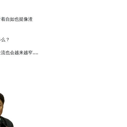
看着自如也挺像渣
爆么？
流也会越来越窄……