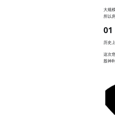
大规
所以
01
历史上
这次
股神