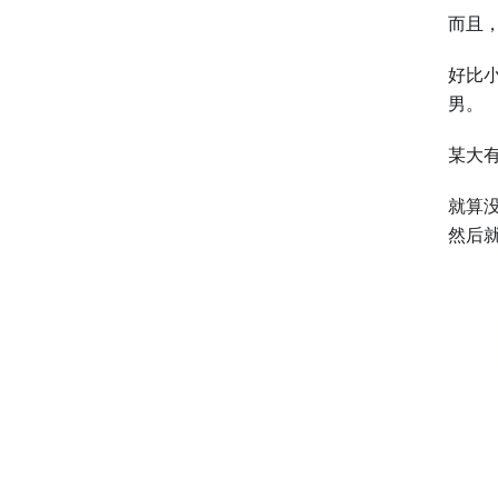
而且
好比
男。
某大
就算
然后