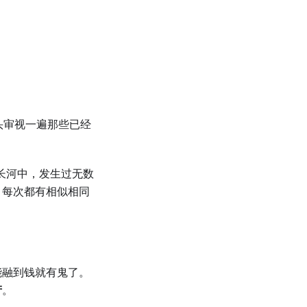
头审视一遍那些已经
史长河中，发生过无数
，每次都有相似相同
能融到钱就有鬼了。
产
。