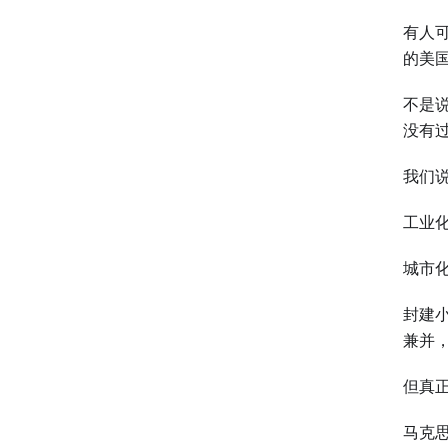
有人
的美
不是
没有
我们
工业
城市
封建
兼并
但真
马克