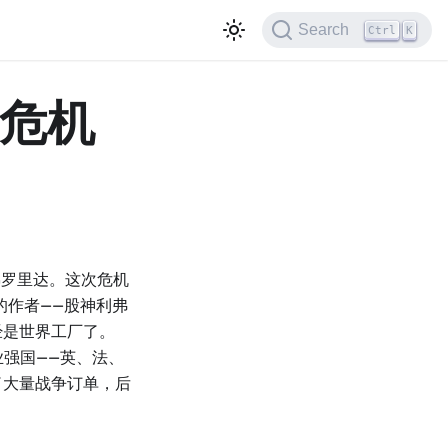
Search
Ctrl
K
济危机
国佛罗里达。这次危机
的作者——股神利弗
经是世界工厂了。
业强国——英、法、
了大量战争订单，后