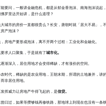
可能要问，一般讲金融危机，都是从郁金香泡沫、南海泡沫说起
国佛罗里达开始讲，是什么道理？
说大城市的房价一直都很贵么？长安，唐朝时就「居大不易」，
过房产泡沫？
说，房地产要形成泡沫，离不开两个过程：工业化和金融化。
化要求人口聚集，于是就有了
城市化。
化逐渐深入，居住用地才会变得稀缺，才有涨价的空间。
小农时代，稀缺的是农业用地，王朝末期，所谓的土地兼并，讲
，而非居住用地。
正发挥威力让房地产牛得飞起的，是
信贷。
思曾曰过，如果等攒够钱再修铁路，那地球上到现在也没有一条