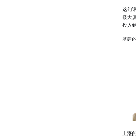
这句
楼大
投入
基建
上涨