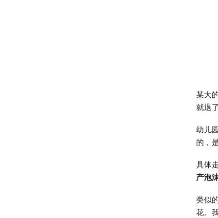
某大
就退
幼儿
的，
具体
产泡
类似的
花。