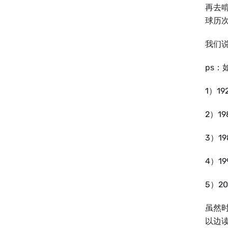
再去
球历
我们说
ps：
1）1
2）1
3）1
4）1
5）2
虽然
以边